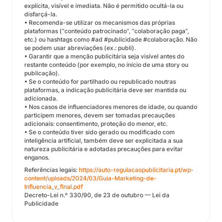
explícita, visível e imediata. Não é permitido ocultá-la ou
disfarçá-la.
• Recomenda-se utilizar os mecanismos das próprias
plataformas (“conteúdo patrocinado”, “colaboração paga”,
etc.) ou hashtags como #ad #publicidade #colaboração. Não
se podem usar abreviações (ex.: publi).
• Garantir que a menção publicitária seja visível antes do
restante conteúdo (por exemplo, no início de uma story ou
publicação).
• Se o conteúdo for partilhado ou republicado noutras
plataformas, a indicação publicitária deve ser mantida ou
adicionada.
• Nos casos de influenciadores menores de idade, ou quando
participem menores, devem ser tomadas precauções
adicionais: consentimento, proteção do menor, etc.
• Se o conteúdo tiver sido gerado ou modificado com
inteligência artificial, também deve ser explicitada a sua
natureza publicitária e adotadas precauções para evitar
enganos.
Referências legais:
https://auto-regulacaopublicitaria.pt/wp-
content/uploads/2024/03/Guia-Marketing-de-
Influencia_v_final.pdf
Decreto-Lei n.º 330/90, de 23 de outubro — Lei da
Publicidade