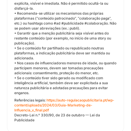
explícita, visível e imediata. Não é permitido ocultá-la ou
disfarçá-la.
• Recomenda-se utilizar os mecanismos das próprias
plataformas (“conteúdo patrocinado”, “colaboração paga”,
etc.) ou hashtags como #ad #publicidade #colaboração. Não
se podem usar abreviações (ex.: publi).
• Garantir que a menção publicitária seja visível antes do
restante conteúdo (por exemplo, no início de uma story ou
publicação).
• Se o conteúdo for partilhado ou republicado noutras
plataformas, a indicação publicitária deve ser mantida ou
adicionada.
• Nos casos de influenciadores menores de idade, ou quando
participem menores, devem ser tomadas precauções
adicionais: consentimento, proteção do menor, etc.
• Se o conteúdo tiver sido gerado ou modificado com
inteligência artificial, também deve ser explicitada a sua
natureza publicitária e adotadas precauções para evitar
enganos.
Referências legais:
https://auto-regulacaopublicitaria.pt/wp-
content/uploads/2024/03/Guia-Marketing-de-
Influencia_v_final.pdf
Decreto-Lei n.º 330/90, de 23 de outubro — Lei da
Publicidade