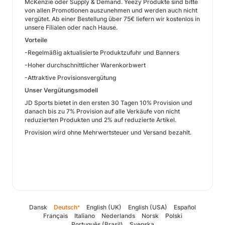
McKenzie oder Supply & Demand. Yeezy Produkte sind bitte
von allen Promotionen auszunehmen und werden auch nicht
vergütet. Ab einer Bestellung über 75€ liefern wir kostenlos in
unsere Filialen oder nach Hause.
Vorteile
-Regelmäßig aktualisierte Produktzufuhr und Banners
-Hoher durchschnittlicher Warenkorbwert
-Attraktive Provisionsvergütung
Unser Vergütungsmodell
JD Sports bietet in den ersten 30 Tagen 10% Provision und
danach bis zu 7% Provision auf alle Verkäufe von nicht
reduzierten Produkten und 2% auf reduzierte Artikel.
Provision wird ohne Mehrwertsteuer und Versand bezahlt​.
Dansk
Deutsch
English (UK)
English (USA)
Español
*
Français
Italiano
Nederlands
Norsk
Polski
Português (Brasil)
Svenska