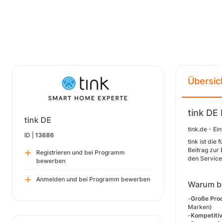
Übersic
tink DE
tink DE
tink.de - Ei
ID |
13686
tink ist die
Beitrag zur
Registrieren und bei Programm
den Services
bewerben
Anmelden und bei Programm bewerben
Warum be
-
Große Pro
Marken)
-
Kompetitiv