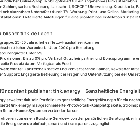
eundlicher Online-Shop:
Mobil optimiert für ein angenehmes Einkaufserlebnis
on Zahlungsarten:
Rechnung, Lastschrift, SOFORT Überweisung, Kreditkarte, Pa
rkenbekanntheit:
Unterstützt durch TV-Werbung, Print- und Online-Marketing
stallationen:
Detaillierte Anleitungen für eine problemlose Installation & Instal
blisher tink.de lieben
lgruppe:
25-55 Jahre, hohes Netto-Haushaltseinkommen
hschnittlicher Warenkorb:
Über 200€ pro Bestellung
etourenquote:
Unter 5%
 Provisionen:
Bis zu 6% pro Verkauf, Gutscheinpartner und Bonusprogramme erh
tuelle Produktdaten:
Verfügbar als Feed
e Werbemittel:
Zahlreiche kreative und konvertierende Banner, Newsletter mit a
er Support:
Engagierte Betreuung bei Fragen und Unterstützung bei der Umse
 für content publisher: tink.energy – Ganzheitliche Energi
rgy
erweitert tink sein Portfolio um ganzheitliche Energielösungen für ein n
bietet tink.energy maßgeschneiderte
Photovoltaik-Komplettpakete
,
Stromsp
en
Smart-Home-Systemen
verbinden lassen.
rofitieren von einem
Rundum-Service
– von der persönlichen Beratung über Ins
 die
Energiewende einfach, smart und transparent
zugänglich.