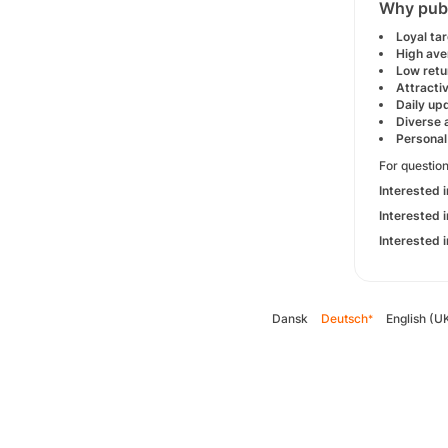
Why publ
Loyal ta
High ave
Low retu
Attracti
Daily up
Diverse 
Personal
For question
Interested 
Interested 
Interested 
Dansk
Deutsch
English (U
*