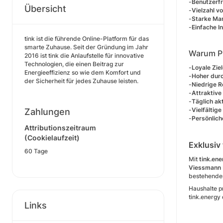
-
Benutzerfr
Übersicht
-
Vielzahl v
-
Starke Ma
-
Einfache In
tink ist die führende Online-Platform für das
smarte Zuhause. Seit der Gründung im Jahr
Warum Pu
2016 ist tink die Anlaufstelle für innovative
Technologien, die einen Beitrag zur
-
Loyale Zie
Energieeffizienz so wie dem Komfort und
-
Hoher durc
der Sicherheit für jedes Zuhause leisten.
-
Niedrige R
-
Attraktive
-
Täglich ak
-
Vielfältig
Zahlungen
-
Persönlich
Attributionszeitraum
(Cookielaufzeit)
Exklusiv
60 Tage
Mit
tink.ene
Viessmann
bestehend
Haushalte p
tink.energy
Links