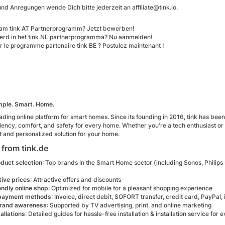
nd Anregungen wende Dich bitte jederzeit an affiliate@tink.io.
t am tink AT Partnerprogramm? Jetzt bewerben!
erd in het tink NL partnerprogramma? Nu aanmelden!
r le programme partenaire tink BE ? Postulez maintenant !
imple. Smart. Home.
leading online platform for smart homes. Since its founding in 2016, tink has been
iency, comfort, and safety for every home. Whether you're a tech enthusiast or
ht and personalized solution for your home.
from tink.de
duct selection
: Top brands in the Smart Home sector (including Sonos, Philip
ive prices
: Attractive offers and discounts
endly online shop
: Optimized for mobile for a pleasant shopping experience
 payment methods
: Invoice, direct debit, SOFORT transfer, credit card, PayPal,
brand awareness
: Supported by TV advertising, print, and online marketing
allations
: Detailed guides for hassle-free installation & installation service for 