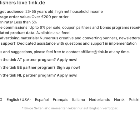
ishers love tink.de
rget audience
: 25-55 years old, high net household income
rage order value
: Over €200 per order
rn rate
: Less than 5%
ve commissions
: Up to 6% per sale, coupon partners and bonus programs rece
dated product data
: Available as a feed
advertising materials
: Numerous creative and converting banners, newsletters
 support
: Dedicated assistance with questions and support in implementation
s and suggestions, please feel free to contact affiliate@tink.io at any time.
in the tink AT partner program? Apply now!
in the tink BE partner program? Sign up now!
in the tink NL partner program? Apply now!
K)
English (USA)
Español
Français
Italiano
Nederlands
Norsk
Polski
* Einige Seiten sind momentan leider nur auf Englisch verfügbar.