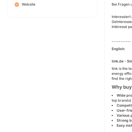
Website
Bei Fragen u
Interessier
Geïnteresse
Intéressé pa
-----------
English:
tink.de - S
tink is the 
energy effic
find the rig
Why buy 
Wide pro
top brands)
Competit
User-fri
Various
Strong 
Easy inst