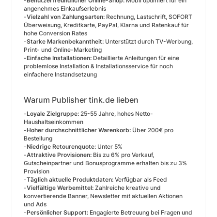
-
Benutzerfreundlicher Online-Shop:
Mobil optimiert für ein
angenehmes Einkaufserlebnis
-
Vielzahl von Zahlungsarten:
Rechnung, Lastschrift, SOFORT
Überweisung, Kreditkarte, PayPal, Klarna und Ratenkauf für
hohe Conversion Rates
-
Starke Markenbekanntheit:
Unterstützt durch TV-Werbung,
Print- und Online-Marketing
-
Einfache Installationen:
Detaillierte Anleitungen für eine
problemlose Installation & Installationsservice für noch
einfachere Instandsetzung
Warum Publisher tink.de lieben
-
Loyale Zielgruppe:
25-55 Jahre, hohes Netto-
Haushaltseinkommen
-
Hoher durchschnittlicher Warenkorb:
Über 200€ pro
Bestellung
-
Niedrige Retourenquote:
Unter 5%
-
Attraktive Provisionen:
Bis zu 6% pro Verkauf,
Gutscheinpartner und Bonusprogramme erhalten bis zu 3%
Provision
-
Täglich aktuelle Produktdaten:
Verfügbar als Feed
-
Vielfältige Werbemittel:
Zahlreiche kreative und
konvertierende Banner, Newsletter mit aktuellen Aktionen
und Ads
-
Persönlicher Support:
Engagierte Betreuung bei Fragen und