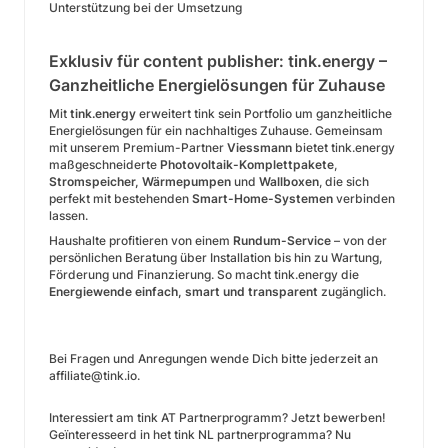
Unterstützung bei der Umsetzung
Exklusiv für content publisher: tink.energy –
Ganzheitliche Energielösungen für Zuhause
Mit
tink.energy
erweitert tink sein Portfolio um ganzheitliche
Energielösungen für ein nachhaltiges Zuhause. Gemeinsam
mit unserem Premium-Partner
Viessmann
bietet tink.energy
maßgeschneiderte
Photovoltaik-Komplettpakete
,
Stromspeicher, Wärmepumpen
und
Wallboxen
, die sich
perfekt mit bestehenden
Smart-Home-Systemen
verbinden
lassen.
Haushalte profitieren von einem
Rundum-Service
– von der
persönlichen Beratung über Installation bis hin zu Wartung,
Förderung und Finanzierung. So macht tink.energy die
Energiewende einfach, smart und transparent
zugänglich.
Bei Fragen und Anregungen wende Dich bitte jederzeit an
affiliate@tink.io.
Interessiert am tink AT Partnerprogramm? Jetzt bewerben!
Geïnteresseerd in het tink NL partnerprogramma? Nu