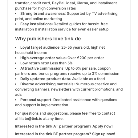
transfer, credit card, PayPal, ideal, Klarna, and installment
purchase for high conversion rates
Strong brand awareness
: Supported by TV advertising,
print, and online marketing
Easy installations
: Detailed guides for hassle-free
installation & installation service for even easier setup
Why publishers love tink.de
Loyal target audience
: 25-55 years old, high net
household income
High average order value
: Over €200 per order
Low return rate
: Less than 5%
Attractive commissions
: Up to 6% per sale, coupon
partners and bonus programs receive up to 3% commission
Daily updated product data
: Available as a feed
Diverse advertising materials
: Numerous creative and
converting banners, newsletters with current promotions, and
ads
Personal support
: Dedicated assistance with questions
and support in implementation
For questions and suggestions, please feel free to contact
affiliate@tink.io at any time.
Interested in the tink AT partner program? Apply now!
Interested in the tink BE partner program? Sign up now!