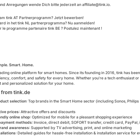
nd Anregungen wende Dich bitte jederzeit an affiliate@tink.io.
t am tink AT Partnerprogramm? Jetzt bewerben!
erd in het tink NL partnerprogramma? Nu aanmelden!
r le programme partenaire tink BE ? Postulez maintenant !
imple. Smart. Home.
leading online platform for smart homes. Since its founding in 2016, tink has been
iency, comfort, and safety for every home. Whether you're a tech enthusiast or
ht and personalized solution for your home.
from tink.de
duct selection
: Top brands in the Smart Home sector (including Sonos, Philip
ive prices
: Attractive offers and discounts
endly online shop
: Optimized for mobile for a pleasant shopping experience
 payment methods
: Invoice, direct debit, SOFORT transfer, credit card, PayPal,
brand awareness
: Supported by TV advertising, print, and online marketing
allations
: Detailed guides for hassle-free installation & installation service for 