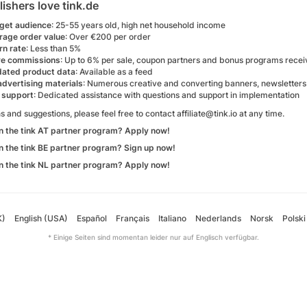
ishers love tink.de
rget audience
: 25-55 years old, high net household income
rage order value
: Over €200 per order
rn rate
: Less than 5%
ve commissions
: Up to 6% per sale, coupon partners and bonus programs rece
dated product data
: Available as a feed
advertising materials
: Numerous creative and converting banners, newsletters
 support
: Dedicated assistance with questions and support in implementation
s and suggestions, please feel free to contact affiliate@tink.io at any time.
in the tink AT partner program? Apply now!
in the tink BE partner program? Sign up now!
in the tink NL partner program? Apply now!
K)
English (USA)
Español
Français
Italiano
Nederlands
Norsk
Polski
* Einige Seiten sind momentan leider nur auf Englisch verfügbar.