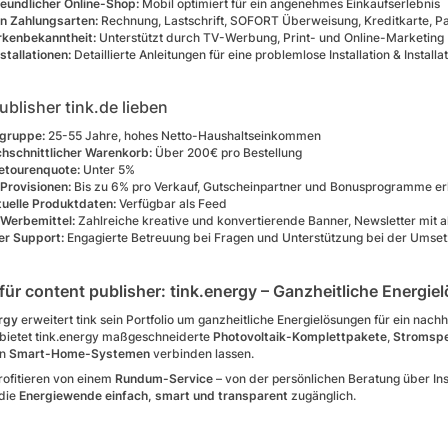
eundlicher Online-Shop:
Mobil optimiert für ein angenehmes Einkaufserlebnis
on Zahlungsarten:
Rechnung, Lastschrift, SOFORT Überweisung, Kreditkarte, Pa
rkenbekanntheit:
Unterstützt durch TV-Werbung, Print- und Online-Marketing
stallationen:
Detaillierte Anleitungen für eine problemlose Installation & Instal
blisher tink.de lieben
lgruppe:
25-55 Jahre, hohes Netto-Haushaltseinkommen
hschnittlicher Warenkorb:
Über 200€ pro Bestellung
etourenquote:
Unter 5%
 Provisionen:
Bis zu 6% pro Verkauf, Gutscheinpartner und Bonusprogramme erh
tuelle Produktdaten:
Verfügbar als Feed
e Werbemittel:
Zahlreiche kreative und konvertierende Banner, Newsletter mit a
er Support:
Engagierte Betreuung bei Fragen und Unterstützung bei der Umse
 für content publisher: tink.energy – Ganzheitliche Energi
rgy
erweitert tink sein Portfolio um ganzheitliche Energielösungen für ein n
bietet tink.energy maßgeschneiderte
Photovoltaik-Komplettpakete
,
Stromsp
en
Smart-Home-Systemen
verbinden lassen.
rofitieren von einem
Rundum-Service
– von der persönlichen Beratung über Ins
 die
Energiewende einfach, smart und transparent
zugänglich.