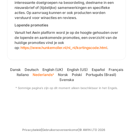
interessante doelgroepen na beoordeling, deelname in een
nieuwsbrief of (tijdelijke) samenwerkingen en specifieke
acties. Op aanvraag kunnen er ook producten worden
verstuurd voor winacties en reviews.
Lopende promoties
Vanuit het Awin platform word je op de hoogte gehouden over
de lopende en aankomende promoties, een overzicht van de
huidige promoties vind je ook
op:
https://www.hunkemoller.nl/nl_nl/kortingscode.html
.
Dansk
Deutsch
English (UK)
English (US)
Español
Français
Italiano
Nederlands
Norsk
Polski
Português (Brasil)
*
Svenska
* Sommige pagina’s zijn op dit moment alleen beschikbaar in het Engels.
Privacybeleid
|
Gebruikersovereenkomst
|
© AWIN LTD 2026