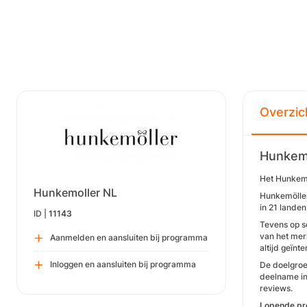
Overzic
Hunkemo
Het Hunkemo
Hunkemoller NL
Hunkemöller
in 21 lande
ID |
11143
Tevens op s
van het merk
Aanmelden en aansluiten bij programma
altijd geïn
Inloggen en aansluiten bij programma
De doelgroe
deelname in
reviews.
Lopende pr