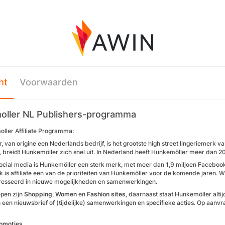
ht
Voorwaarden
ller NL Publishers-programma
ller Affiliate Programma:
, van origine een Nederlands bedrijf, is het grootste high street lingerieme
n, breidt Hunkemöller zich snel uit. In Nederland heeft Hunkemöller meer dan 2
ocial media is Hunkemöller een sterk merk, met meer dan 1,9 miljoen Facebook
 is affiliate een van de prioriteiten van Hunkemöller voor de komende jaren. Wi
teresseerd in nieuwe mogelijkheden en samenwerkingen.
pen zijn
Shopping
,
Women
en
Fashion sites
, daarnaast staat Hunkemöller alti
 een nieuwsbrief of (tijdelijke) samenwerkingen en specifieke acties. Op aan
omoties