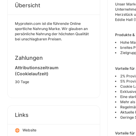
Unser Marke
Übersicht
Unternehmen
Herzstück u
Eddie Hall 
Myprotein.com ist die führende Online
sportliche Nahrung Marke. Wir glauben an
persönliche Nahrung der höchsten Qualität
Produkte & 
bei unschlagbaren Preisen.
Hohe Ma
breites 
Zielgrupp
Zahlungen
Attributionszeitraum
Vorteile für 
(Cookielaufzeit)
2% Provi
5% Provi
30 Tage
Cookie L
Exklusive
Eine sta
Mehr als
Regelmäß
Aktuelle
Links
Geringe 
Website
Vorteile fü