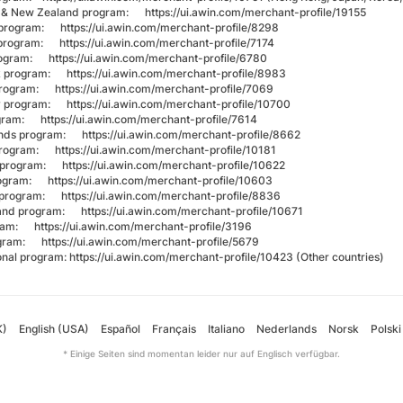
ia & New Zealand program:
https://ui.awin.com/merchant-profile/19155
m program:
https://ui.awin.com/merchant-profile/8298
 program:
https://ui.awin.com/merchant-profile/7174
program:
https://ui.awin.com/merchant-profile/6780
k program:
https://ui.awin.com/merchant-profile/8983
 program:
https://ui.awin.com/merchant-profile/7069
y program:
https://ui.awin.com/merchant-profile/10700
rogram:
https://ui.awin.com/merchant-profile/7614
ands program:
https://ui.awin.com/merchant-profile/8662
 program:
https://ui.awin.com/merchant-profile/10181
l program:
https://ui.awin.com/merchant-profile/10622
program:
https://ui.awin.com/merchant-profile/10603
 program:
https://ui.awin.com/merchant-profile/8836
land program:
https://ui.awin.com/merchant-profile/10671
gram:
https://ui.awin.com/merchant-profile/3196
ogram:
https://ui.awin.com/merchant-profile/5679
ional program:
https://ui.awin.com/merchant-profile/10423
(Other countries)
K)
English (USA)
Español
Français
Italiano
Nederlands
Norsk
Polski
* Einige Seiten sind momentan leider nur auf Englisch verfügbar.