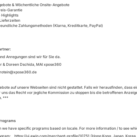
ebote & Wöchentliche Onsite-Angebote
reis-Garantie
 Highlights
Lieferzeiten
eundliche Zahlungsmethoden (Klarna, Kreditkarte, PayPal)
rtner:
und Anregungen sind wir für Sie da.
er & Doreen Dschida, MAI xpose360
protein@xpose360.de
bote auf unsere Webseiten sind nicht gestattet. Falls wir herausfinden, dass e
r uns das Recht vor jegliche Kommission zu stoppen bis die betroffenen Anze
. ***
Programs
 we have specific programs based on locale. For more information / to see whic
rogram:
https://ui.awin.com/merchant-profile/10751
(Hong Kong, Japan, Korea,