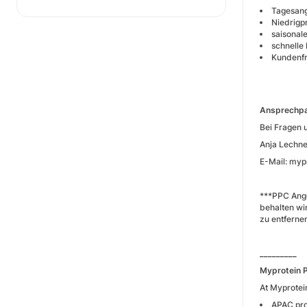
Tagesang
Niedrigp
saisonale
schnelle 
Kundenfr
Ansprechpa
Bei Fragen 
Anja Lechn
E-Mail: my
***PPC Ange
behalten wi
zu entfernen
_________
Myprotein 
At Myprotein
APAC p