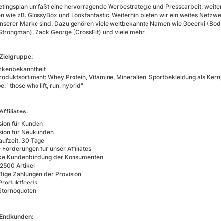
tingsplan umfaßt eine hervorragende Werbestrategie und Pressearbeit, weiterhi
 wie zB. GlossyBox und Lookfantastic. Weiterhin bieten wir ein weites Netzw
nserer Marke sind. Dazu gehören viele weltbekannte Namen wie Goeerki (Body
(Strongman), Zack George (CrossFit) und viele mehr.
Zielgruppe:
rkenbekanntheit
Produktsortiment: Whey Protein, Vitamine, Mineralien, Sportbekleidung als Ker
e: "those who lift, run, hybrid"
Affiliates:
sion für Kunden
sion für Neukunden
aufzeit: 30 Tage
 Förderungen für unser Affiliates
rke Kundenbindung der Konsumenten
 2500 Artikel
ige Zahlungen der Provision
 Produktfeeds
Stornoquoten
r Endkunden: