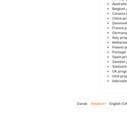
Austral
Belgiu
Canada
China 
Denmar
France
German
Italy p
Netherl
Poland
Portuga
Spain 
Sweden
Switzer
UK pro
USA pr
Internat
Dansk
Deutsch
English (U
*