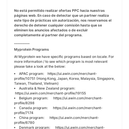
No está permitido realizar ofertas PPC hacia nuestras
páginas web. En caso de detectar que un partner realiza
este tipo de prácticas sin autorización, nos reservamos el
derecho de detener cualquier comisión hasta que se
eliminen los anuncios afectados o de excluir
completamente al partner del programa.
_________
Myprotein Programs
At Myprotein we have specific programs based on locale. For
more information / to see which program is most relevant
please take a look at the below:
APAC program:
https://ui.awin.com/merchant-
profile/10751
(Hong Kong, Japan, Korea, Malaysia, Singapore,
Taiwan, Thailand, Vietnam)
Australia & New Zealand program:
https://ui.awin.com/merchant-profile/19155
Belgium program:
https://ui.awin.com/merchant-
profile/8298
Canada program:
https://ui.awin.com/merchant-
profile/7174
China program:
https://ui.awin.com/merchant-
profile/6780
Denmark program:
https://ui.awin.com/merchant-