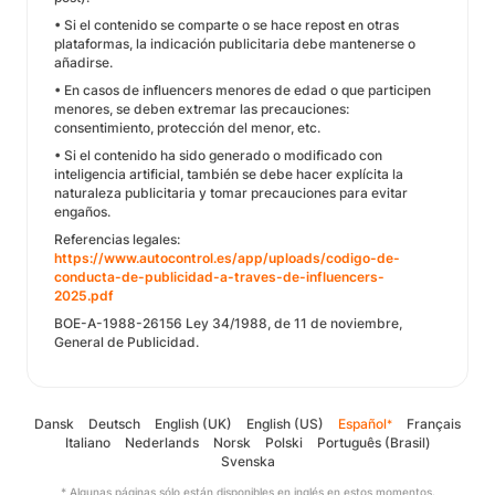
• Si el contenido se comparte o se hace repost en otras
plataformas, la indicación publicitaria debe mantenerse o
añadirse.
• En casos de influencers menores de edad o que participen
menores, se deben extremar las precauciones:
consentimiento, protección del menor, etc.
• Si el contenido ha sido generado o modificado con
inteligencia artificial, también se debe hacer explícita la
naturaleza publicitaria y tomar precauciones para evitar
engaños.
Referencias legales:
https://www.autocontrol.es/app/uploads/codigo-de-
conducta-de-publicidad-a-traves-de-influencers-
2025.pdf
BOE-A-1988-26156 Ley 34/1988, de 11 de noviembre,
General de Publicidad.
Dansk
Deutsch
English (UK)
English (US)
Español
Français
*
Italiano
Nederlands
Norsk
Polski
Português (Brasil)
Svenska
* Algunas páginas sólo están disponibles en inglés en estos momentos.