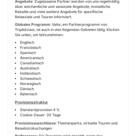
Angebote
: Zugelassene Partner werden von uns regelmäßig
über wöchentliche und saisonale Angebote, monatliche
Rabatte und viele weitere Angebote für spezifische
Reiseziele und Touren informiert.
Globales Programm
: Vator, ein Partnerprogramm von
TripAdvisor, ist auch in den folgenden Gebieten tätig. Klicken
Sie unten, um teilzunehmen:
Englisch
Französisch
Spanisch
Americanisch
Canadianisch
Australisch
Holländisch
Schwedisch
Norwegisch
Dänisch
Italienisch
Provisionsstruktur
Standardprovision 4 %
Cookie-Dauer: 30 Tage
Provisionsausschlüsse:
Themenparks, virtuelle Touren und
Reisebürobuchungen
Prüfprozess:
Die Provision wird gezahlt, wenn das