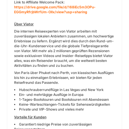
Link to Affiliate Welcome Pack:
https://drive.google.com/file/d/168iEc5m3OPu-
EGGmyRfrjbWrfUm-Ollx/view?usp=sharing
Über Viator
Die internen Reiseexperten von Viator arbeiten mit
zuverlässigen lokalen Anbietern zusammen, um hochwertige
Erlebnisse zu liefern. Ergänzt wird dies durch den Rund-um-
die-Uhr-Kundenservice und die globale Tiefpreisgarantie
von Viator. Mit mehr als 2 millionen geprüften Rezensionen
sowie exklusiven Videos und Insider-Reisetipps bietet Viator
alles, was ein Reisender braucht, um die weltweit besten
Aktivitäten zu finden und zu buchen.
Von Paris über Phuket nach Perth, von klassischen Ausflügen
bis hin zu einmaligen Erlebnissen, wir bieten für jeden
Reisefreund das Passende.
Hubschrauberrundflüge in Las Vegas und New York
Ein- und mehrtägige Ausflüge in Europa
1-Tages-Bootstouren und Bootstouren mit Abendessen
Keine-Warteschlangen-Tickets für Sehenswürdigkeiten
Private und VIP-Shows und vieles mehr
Vorteile für Kunden
Garantiert niedrige Preise von zuverlässigen