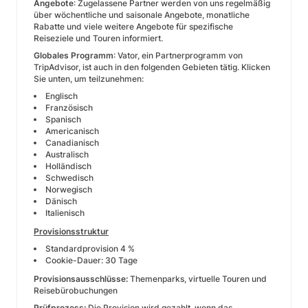
Angebote
: Zugelassene Partner werden von uns regelmäßig
über wöchentliche und saisonale Angebote, monatliche
Rabatte und viele weitere Angebote für spezifische
Reiseziele und Touren informiert.
Globales Programm
: Vator, ein Partnerprogramm von
TripAdvisor, ist auch in den folgenden Gebieten tätig. Klicken
Sie unten, um teilzunehmen:
Englisch
Französisch
Spanisch
Americanisch
Canadianisch
Australisch
Holländisch
Schwedisch
Norwegisch
Dänisch
Italienisch
Provisionsstruktur
Standardprovision 4 %
Cookie-Dauer: 30 Tage
Provisionsausschlüsse:
Themenparks, virtuelle Touren und
Reisebürobuchungen
Prüfprozess:
Die Provision wird gezahlt, wenn das