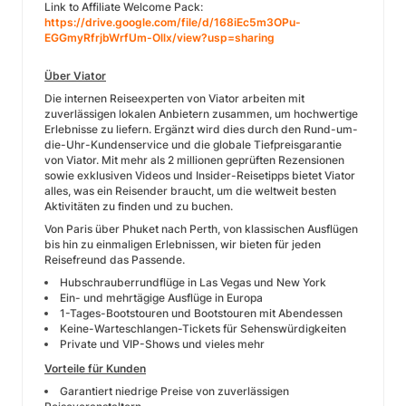
Link to Affiliate Welcome Pack:
https://drive.google.com/file/d/168iEc5m3OPu-
EGGmyRfrjbWrfUm-Ollx/view?usp=sharing
Über Viator
Die internen Reiseexperten von Viator arbeiten mit
zuverlässigen lokalen Anbietern zusammen, um hochwertige
Erlebnisse zu liefern. Ergänzt wird dies durch den Rund-um-
die-Uhr-Kundenservice und die globale Tiefpreisgarantie
von Viator. Mit mehr als 2 millionen geprüften Rezensionen
sowie exklusiven Videos und Insider-Reisetipps bietet Viator
alles, was ein Reisender braucht, um die weltweit besten
Aktivitäten zu finden und zu buchen.
Von Paris über Phuket nach Perth, von klassischen Ausflügen
bis hin zu einmaligen Erlebnissen, wir bieten für jeden
Reisefreund das Passende.
Hubschrauberrundflüge in Las Vegas und New York
Ein- und mehrtägige Ausflüge in Europa
1-Tages-Bootstouren und Bootstouren mit Abendessen
Keine-Warteschlangen-Tickets für Sehenswürdigkeiten
Private und VIP-Shows und vieles mehr
Vorteile für Kunden
Garantiert niedrige Preise von zuverlässigen