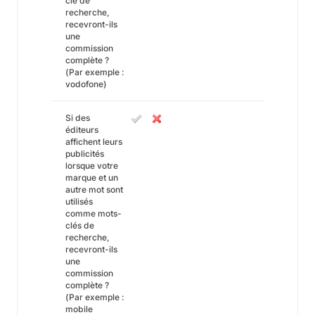
clé de
recherche,
recevront-ils
une
commission
complète ?
(Par exemple :
vodofone)
Si des
éditeurs
affichent leurs
publicités
lorsque votre
marque et un
autre mot sont
utilisés
comme mots-
clés de
recherche,
recevront-ils
une
commission
complète ?
(Par exemple :
mobile