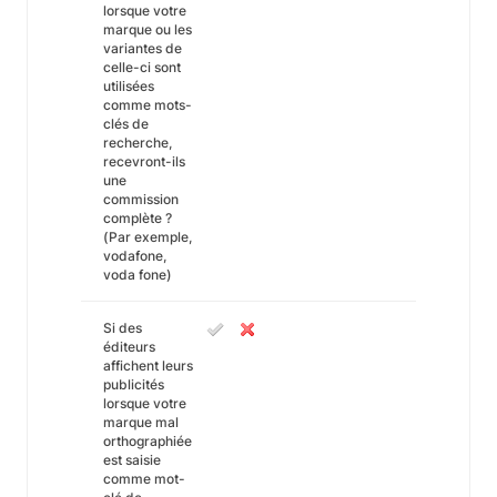
lorsque votre
marque ou les
variantes de
celle-ci sont
utilisées
comme mots-
clés de
recherche,
recevront-ils
une
commission
complète ?
(Par exemple,
vodafone,
voda fone)
Si des
éditeurs
affichent leurs
publicités
lorsque votre
marque mal
orthographiée
est saisie
comme mot-