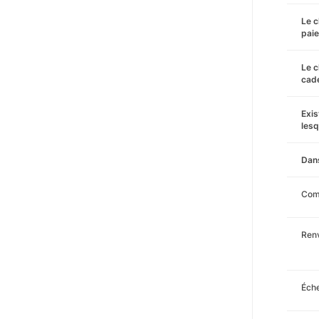
Le c
pai
Le c
cade
Exis
lesq
Dans
Com
Renv
Éche