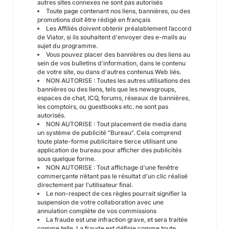
autres sites connexes ne sont pas autorisés
Toute page contenant nos liens, bannières, ou des
promotions doit être rédigé en français
Les Affiliés doivent obtenir préalablement l’accord
de Viator, si ils souhaitent d'envoyer des e-mails au
sujet du programme.
Vous pouvez placer des bannières ou des liens au
sein de vos bulletins d'information, dans le contenu
de votre site, ou dans d'autres contenus Web liés.
NON AUTORISE : Toutes les autres utilisations des
bannières ou des liens, tels que les newsgroups,
espaces de chat, ICQ, forums, réseaux de bannières,
les comptoirs, ou guestbooks etc. ne sont pas
autorisés.
NON AUTORISE : Tout placement de media dans
un système de publicité "Bureau". Cela comprend
toute plate-forme publicitaire tierce utilisant une
application de bureau pour afficher des publicités
sous quelque forme.
NON AUTORISE : Tout affichage d'une fenêtre
commerçante n’étant pas le résultat d'un clic réalisé
directement par l'utilisateur final.
Le non-respect de ces règles pourrait signifier la
suspension de votre collaboration avec une
annulation complète de vos commissions
La fraude est une infraction grave, et sera traitée
comme telle. La fraude est définie comme toute