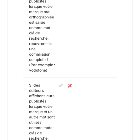
publicités
lorsque votre
marque mal
orthographiée
est saisie
comme mot-
clé de
recherche,
recevront-ils
une
commission
complète ?
(Par exemple :
vodofone)
Si des
éditeurs
affichent leurs
publicités
lorsque votre
marque et un
autre mot sont
utilisés
comme mots-
clés de
recherche,