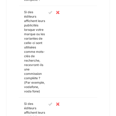
Si des
éditeurs
affichent leurs
publicités
lorsque votre
marque ou les
variantes de
celle-ci sont
utilisées
comme mots-
clés de
recherche,
recevront-ils
une
commission
complète ?
(Par exemple,
vodafone,
voda fone)
Si des
éditeurs
affichent leurs