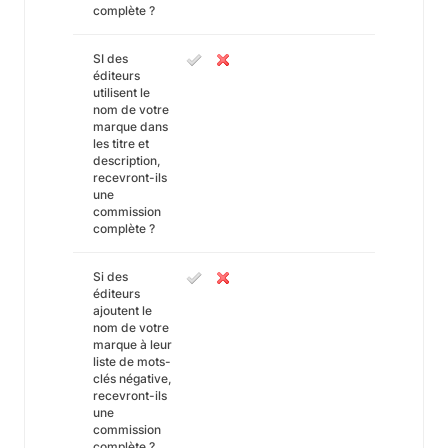
complète ?
SI des
éditeurs
utilisent le
nom de votre
marque dans
les titre et
description,
recevront-ils
une
commission
complète ?
Si des
éditeurs
ajoutent le
nom de votre
marque à leur
liste de mots-
clés négative,
recevront-ils
une
commission
complète ?