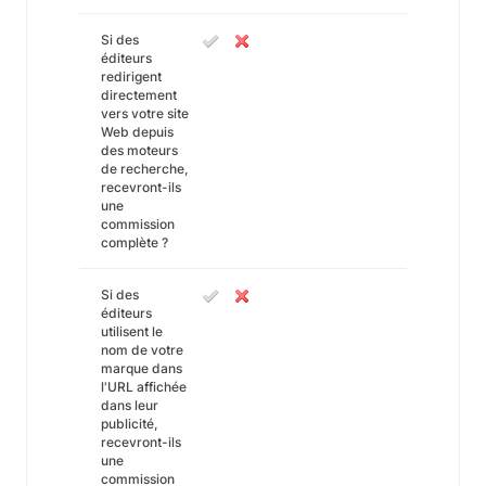
Si des
éditeurs
redirigent
directement
vers votre site
Web depuis
des moteurs
de recherche,
recevront-ils
une
commission
complète ?
Si des
éditeurs
utilisent le
nom de votre
marque dans
l'URL affichée
dans leur
publicité,
recevront-ils
une
commission