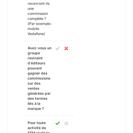
recevront-ils
une
commission
complète ?
(Par exemple :
mobile
Vodafone)
Avez-vous un
groupe
restreint
d'éditeurs
pouvant
gagner des
commissions
sur des
ventes
générées par
des termes
liés à la
marque ?
Pour toute
activité de
SEM réalisée