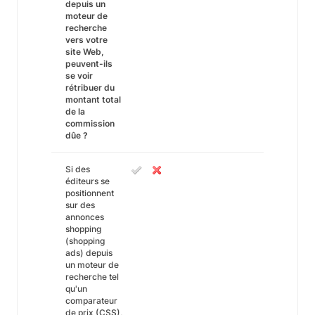
depuis un
moteur de
recherche
vers votre
site Web,
peuvent-ils
se voir
rétribuer du
montant total
de la
commission
dûe ?
Si des
éditeurs se
positionnent
sur des
annonces
shopping
(shopping
ads) depuis
un moteur de
recherche tel
qu'un
comparateur
de prix (CSS),