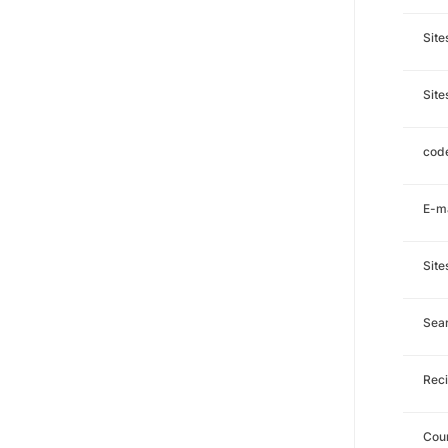
Sit
Site
code
E-ma
Site
Sea
Reci
Cour