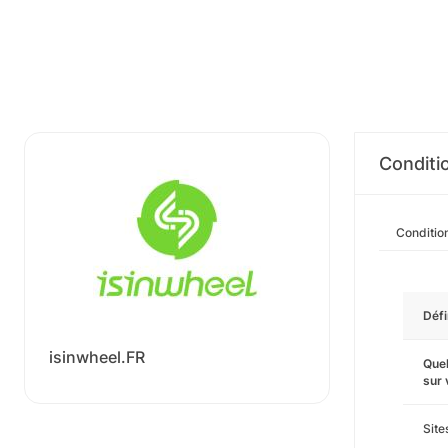
Conditi
Conditio
Défi
isinwheel.FR
Quel
sur
Sit