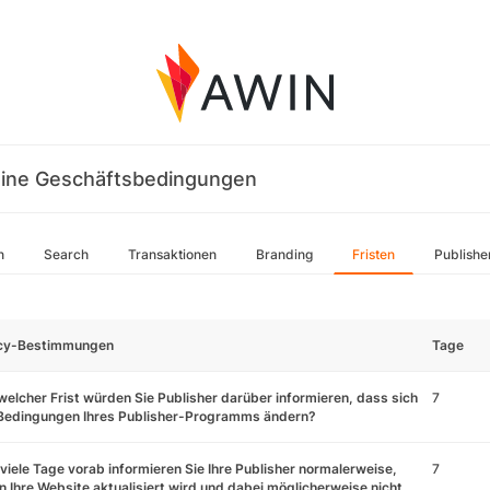
ine Geschäftsbedingungen
n
Search
Transaktionen
Branding
Fristen
Publishe
icy-Bestimmungen
Tage
welcher Frist würden Sie Publisher darüber informieren, dass sich
7
 Bedingungen Ihres Publisher-Programms ändern?
viele Tage vorab informieren Sie Ihre Publisher normalerweise,
7
 Ihre Website aktualisiert wird und dabei möglicherweise nicht