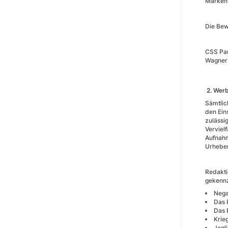
Markenb
Die Be
CSS Par
Wagner
2. Wer
Sämtli
den Ein
zulässi
Verviel
Aufnahm
Urheber
Redakti
gekennz
Nega
Das 
Das 
Krie
Jegl