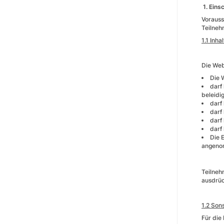
1. Ein
Vorauss
Teilneh
1.1 Inh
Die Web
Die 
darf
beleidi
darf
darf
darf
darf
Die 
angeno
Teilneh
ausdrüc
1.2 Son
Für die