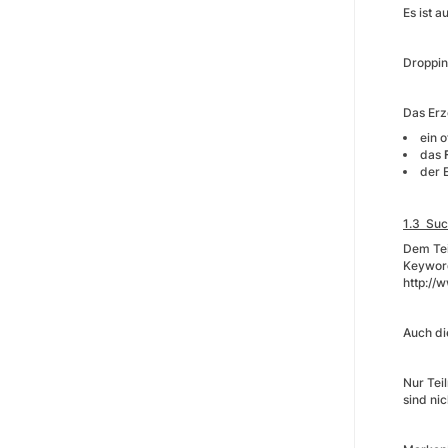
Es ist a
Droppin
Das Erz
ein 
das
der 
1.3 Su
Dem Tei
Keyword
http://
Auch di
Nur Tei
sind nic