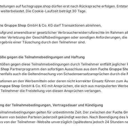
tellungen auf fuchsgruppe.shop dürfen erst nach Rücksprache erfolgen. Entst
weiterbelastet. Die Cookie-Laufzeit beträgt 30 Tage.
hs Gruppe Shop
GmbH & Co. KG darf Transaktionen ablehnen,
aufgrund anwendbarer gesetzlicher Verbraucherwiderrufsrechte im Rahmen a
unter Verletzung der Geschäftsbedingungen oder sonstigen Anforderungen, di
Ergebnis einer Täuschung durch den Teilnehmer sind.
töße gegen die Teilnahmebedingungen und Haftung
stößen gegen diese Teilnahmebedingungen durch Teilnehmer entfällt jeglicher P
 Shop
Partnerprogramm den sofortigen Ausschluss aus dem
Fuchs Gruppe S
enfalls auch die Geltendmachung von Schadensersatzansprüchen durch die
ationen an den Werbemitteln oder deren nicht korrekter Einsatz führen zum A
Gruppe Shop
GmbH & Co. KG mit Ansprüchen, die sich aus manipulierten Werbemi
 Teilnehmer die Freistellung von diesen Ansprüchen verlangen.
ung der Teilnahmebedingungen, Vertragsdauer und Kündigung
eilnahmebedingungen gelten für unbestimmte Zeit. Der zwischen der
Fuchs G
 kann von beiden Parteien jederzeit gekündigt werden. Nach Beendigung des Ve
ks von der Teilnehmer-Website unverzüglich (spätestens jedoch 24 Stunden na