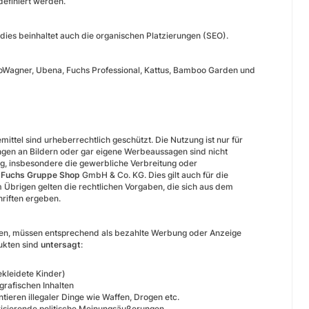
definiert werden.
 dies beinhaltet auch die organischen Platzierungen (SEO).
oWagner, Ubena, Fuchs Professional, Kattus, Bamboo Garden und
tel sind urheberrechtlich geschützt. Die Nutzung ist nur für
gen an Bildern oder gar eigene Werbeaussagen sind nicht
 insbesondere die gewerbliche Verbreitung oder
r
Fuchs Gruppe Shop
GmbH & Co. KG. Dies gilt auch für die
Übrigen gelten die rechtlichen Vorgaben, die sich aus dem
riften ergeben.
ellen, müssen entsprechend als bezahlte Werbung oder Anzeige
kten sind
untersagt
:
ekleidete Kinder)
grafischen Inhalten
ieren illegaler Dinge wie Waffen, Drogen etc.
arisierende politische Meinungsäußerungen