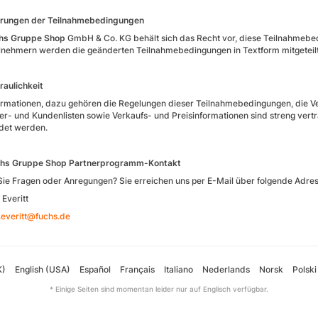
erungen der Teilnahmebedingungen
hs Gruppe Shop
GmbH & Co. KG behält sich das Recht vor, diese Teilnahmebe
lnehmern werden die geänderten Teilnahmebedingungen in Textform mitgeteilt
traulichkeit
formationen, dazu gehören die Regelungen dieser Teilnahmebedingungen, die Ver
er- und Kundenlisten sowie Verkaufs- und Preisinformationen sind streng vert
det werden.
chs Gruppe Shop
Partnerprogramm-Kontakt
ie Fragen oder Anregungen? Sie erreichen uns per E-Mail über folgende Adres
 Everitt
.everitt@fuchs.de
K)
English (USA)
Español
Français
Italiano
Nederlands
Norsk
Polski
* Einige Seiten sind momentan leider nur auf Englisch verfügbar.