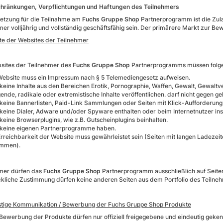
schränkungen, Verpflichtungen und Haftungen des Teilnehmers
etzung für die Teilnahme am
Fuchs Gruppe Shop
Partnerprogramm ist die Zul
mer volljährig und vollständig geschäftsfähig sein. Der primärere Markt zur B
alte der Websites der Teilnehmer
sites der Teilnehmer des
Fuchs Gruppe Shop
Partnerprogramms müssen folgen
Website muss ein Impressum nach § 5 Telemediengesetz aufweisen.
 keine Inhalte aus den Bereichen Erotik, Pornographie, Waffen, Gewalt, Gewaltv
gende, radikale oder extremistische Inhalte veröffentlichen. darf nicht gegen g
 keine Bannerlisten, Paid-Link Sammlungen oder Seiten mit Klick-Aufforderung
 keine Dialer, Adware und/oder Spyware enthalten oder beim Internetnutzer inst
 keine Browserplugins, wie z.B. Gutscheinplugins beinhalten.
 keine eigenen Partnerprogramme haben.
Erreichbarkeit der Website muss gewährleistet sein (Seiten mit langen Ladezei
mmen).
mer dürfen das
Fuchs Gruppe Shop
Partnerprogramm ausschließlich auf Seit
kliche Zustimmung dürfen keine anderen Seiten aus dem Portfolio des Teiln
stige Kommunikation / Bewerbung der Fuchs Gruppe Shop Produkte
 Bewerbung der Produkte dürfen nur offiziell freigegebene und eindeutig geke