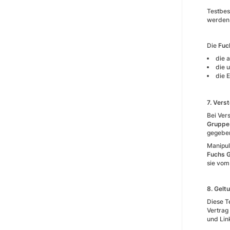
Testbes
werden 
Die
Fuc
die 
die 
die 
7. Vers
Bei Ver
Gruppe
gegeben
Manipul
Fuchs 
sie vom
8. Gelt
Diese T
Vertrag
und Lin