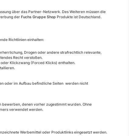
assung über das Partner-Netzwerk. Des Weiteren müssen die
ewerbung der
Fuchs Gruppe Shop
Produkte ist Deutschland.
de Richtlinien einhalten:
erherrlichung, Drogen oder andere strafrechtlich relevante,
eltendes Recht verstoßen.
 oder Klickzwang (Forced Klicks) enthalten.
allieren.
ten oder im Aufbau befindliche Seiten werden nicht
en bewerben, denen vorher zugestimmt wurden. Ohne
ehmers verwendet werden.
nnzeichnete Werbemittel oder Produktlinks eingesetzt werden.