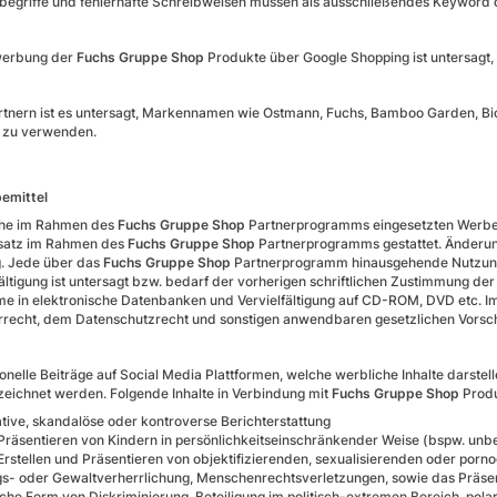
egriffe und fehlerhafte Schreibweisen müssen als ausschließendes Keyword 
werbung der
Fuchs Gruppe Shop
Produkte über Google Shopping ist untersagt,
tnern ist es untersagt, Markennamen wie Ostmann, Fuchs, Bamboo Garden, Bi
 zu verwenden.
bemittel
che im Rahmen des
Fuchs Gruppe Shop
Partnerprogramms eingesetzten Werbemit
satz im Rahmen des
Fuchs Gruppe Shop
Partnerprogramms gestattet. Änderun
g. Jede über das
Fuchs Gruppe Shop
Partnerprogramm hinausgehende Nutzung,
fältigung ist untersagt bzw. bedarf der vorherigen schriftlichen Zustimmung de
e in elektronische Datenbanken und Vervielfältigung auf CD-ROM, DVD etc. Im 
recht, dem Datenschutzrecht und sonstigen anwendbaren gesetzlichen Vorsch
onelle Beiträge auf Social Media Plattformen, welche werbliche Inhalte darst
eichnet werden. Folgende Inhalte in Verbindung mit
Fuchs Gruppe Shop
Produ
tive, skandalöse oder kontroverse Berichterstattung
Präsentieren von Kindern in persönlichkeitseinschränkender Weise (bspw. unb
Erstellen und Präsentieren von objektifizierenden, sexualisierenden oder porno
gs- oder Gewaltverherrlichung, Menschenrechtsverletzungen, sowie das Präsent
iche Form von Diskriminierung, Beteiligung im politisch-extremen Bereich, pol