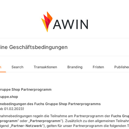
ine Geschäftsbedingungen
n
Search
Transaktionen
Branding
Fristen
Publishe
Gruppe Shop Partnerprogramm
ruppe.shop
hmebedingungen des Fuchs Gruppe Shop Partnerprogramms
 ab 01.02.2023)
lnahmebedingungen regeln die Teilnahme am Partnerprogramm der
Fuchs Gru
rprogramm
“ oder „
Partnerprogramm
“). Zusätzlich zu den allgemeinen Teiln
lgend „
Partner
-
Netzwerk
“), gelten für unser Partnerprogramm die folgenden