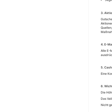
3. Akti
Gutsche
Aktione
Quellen
Maßnah
4. E-M
Alle E
ausdrüc
5. Cash
Eine Ko
6. Wich
Die Höh
Das Val
Nicht g