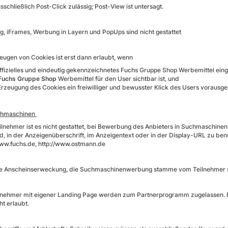
usschließlich Post-Click zulässig; Post-View ist untersagt.
g, iFrames, Werbung in Layern und PopUps sind nicht gestattet
eugen von Cookies ist erst dann erlaubt, wenn
offizielles und eindeutig gekennzeichnetes Fuchs Gruppe Shop Werbemittel eing
Fuchs Gruppe Shop
Werbemittel für den User sichtbar ist, und
Erzeugung des Cookies ein freiwilliger und bewusster Klick des Users vorausge
chmaschinen
lnehmer ist es nicht gestattet, bei Bewerbung des Anbieters in Suchmaschinen (
, in der Anzeigenüberschrift, im Anzeigentext oder in der Display-URL zu ben
www.fuchs.de, http://www.ostmann.de
e Anscheinserweckung, die Suchmaschinenwerbung stamme vom Teilnehmer sel
lnehmer mit eigener Landing Page werden zum Partnerprogramm zugelassen. D
ht erlaubt.