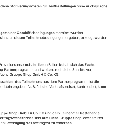
andene Stornierungskosten für Testbestellungen ohne Rücksprache
llgemeiner Geschäftsbedingungen storniert wurden
e sich aus diesen Teilnahmebedingungen ergeben, erzeugt wurden
rovisionsanspruch. In diesen Fällen behält sich das
Fuchs
hop
Partnerprogramm und weitere rechtliche Schritte vor,
Fuchs Gruppe Shop GmbH & Co. KG
.
usschluss des Teilnehmers aus dem Partnerprogramm. Ist die
tteln ergeben (z. B. falsche Verkaufspreise), konfrontiert, kann
ruppe Shop
GmbH & Co. KG und dem Teilnehmer bestehende
rtragsverhältnisses sind alle
Fuchs Gruppe Shop
Werbemittel
ch Beendigung des Vertrages) zu entfernen.