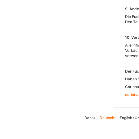
9. Änd
Die
Fuc
Den Tei
10. Ver
Alle In
Verkäuf
verwen
Der Fu
Haben S
Corinna
corinna
Dansk
Deutsch
English (U
*