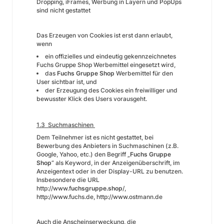
Dropping, iFrames, Werbung in Layern und PopUps
sind nicht gestattet
Das Erzeugen von Cookies ist erst dann erlaubt,
wenn
ein offizielles und eindeutig gekennzeichnetes
Fuchs Gruppe Shop Werbemittel eingesetzt wird,
das
Fuchs Gruppe Shop
Werbemittel für den
User sichtbar ist, und
der Erzeugung des Cookies ein freiwilliger und
bewusster Klick des Users vorausgeht.
1.3 Suchmaschinen
Dem Teilnehmer ist es nicht gestattet, bei
Bewerbung des Anbieters in Suchmaschinen (z.B.
Google, Yahoo, etc.) den Begriff „
Fuchs Gruppe
Shop
“ als Keyword, in der Anzeigenüberschrift, im
Anzeigentext oder in der Display-URL zu benutzen.
Insbesondere die URL
http://www.f
uchsgruppe.shop
/,
http://www.fuchs.de, http://www.ostmann.de
Auch die Anscheinserweckung, die