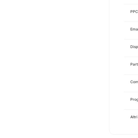
PPC
Emai
Disp
Part
Com
Pro
Altr