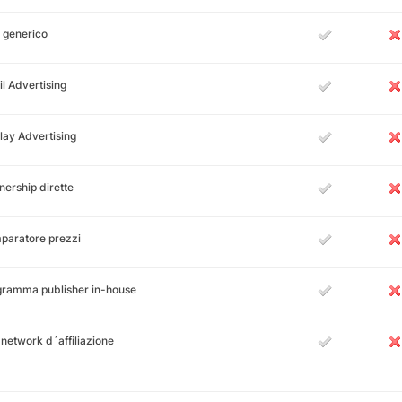
 generico
l Advertising
lay Advertising
nership dirette
paratore prezzi
gramma publisher in-house
i network d´affiliazione