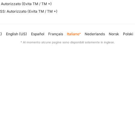
: Autorizzato (Evita TM / TM +)
SS: Autorizzato (Evita TM / TM +)
K)
English (US)
Español
Français
Italiano
Nederlands
Norsk
Polski
*
* Al momento alcune pagine sono disponibili solamente in inglese.