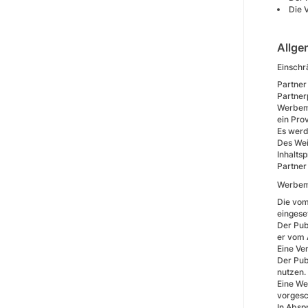
Die 
Allge
Einsch
Partner
Partner
Werbemi
ein Prov
Es werd
Des Wei
Inhalts
Partner
Werbemi
Die vom
eingese
Der Pub
er vom 
Eine Ve
Der Pub
nutzen.
Eine We
vorgesc
In Absp