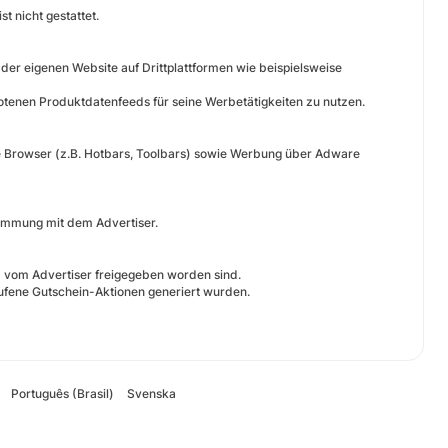
t nicht gestattet.
 der eigenen Website auf Drittplattformen wie beispielsweise
botenen Produktdatenfeeds für seine Werbetätigkeiten zu nutzen.
he Browser (z.B. Hotbars, Toolbars) sowie Werbung über Adware
timmung mit dem Advertiser.
m vom Advertiser freigegeben worden sind.
ufene Gutschein-Aktionen generiert wurden.
Português (Brasil)
Svenska