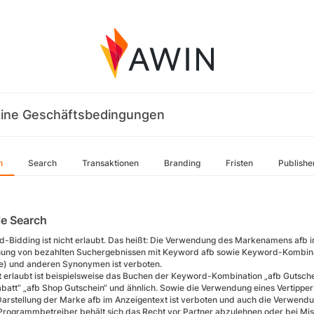
ine Geschäftsbedingungen
n
Search
Transaktionen
Branding
Fristen
Publishe
e Search
d-Bidding ist nicht erlaubt. Das heißt: Die Verwendung des Markenamens afb 
ung von bezahlten Suchergebnissen mit Keyword afb sowie Keyword-Kombinati
e) und anderen Synonymen ist verboten.
t erlaubt ist beispielsweise das Buchen der Keyword-Kombination „afb Gutsche
batt“ „afb Shop Gutschein“ und ähnlich. Sowie die Verwendung eines Vertipper
Darstellung der Marke afb im Anzeigentext ist verboten und auch die Verwend
Programmbetreiber behält sich das Recht vor Partner abzulehnen oder bei Mi