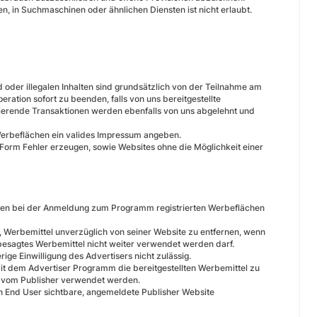
 in Suchmaschinen oder ähnlichen Diensten ist nicht erlaubt.
 oder illegalen Inhalten sind grundsätzlich von der Teilnahme am
ation sofort zu beenden, falls von uns bereitgestellte
ierende Transaktionen werden ebenfalls von uns abgelehnt und
 Werbeflächen ein valides Impressum angeben.
 Form Fehler erzeugen, sowie Websites ohne die Möglichkeit einer
 den bei der Anmeldung zum Programm registrierten Werbeflächen
ich, Werbemittel unverzüglich von seiner Website zu entfernen, wenn
besagtes Werbemittel nicht weiter verwendet werden darf.
ige Einwilligung des Advertisers nicht zulässig.
mit dem Advertiser Programm die bereitgestellten Werbemittel zu
r vom Publisher verwendet werden.
den End User sichtbare, angemeldete Publisher Website