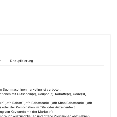
r
Deduplizierung
im Suchmaschinenmarketing ist verboten.
onen mit Gutschein(e), Coupon(s), Rabatte(e), Code(s),
in“ „afb Rabatt“ „afb Rabattcode“ „afb Shop Rabattcode“ „afb
s oder der Kombination im Titel oder Anzeigentext.
ung von Keywords mit der Marke afb.
ssbrauch auszuschließen und offene Provisionen abzulehnen.