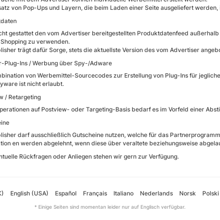
satz von Pop-Ups und Layern, die beim Laden einer Seite ausgeliefert werden, is
tdaten
nicht gestattet den vom Advertiser bereitgestellten Produktdatenfeed außerhalb
-Shopping zu verwenden.
lisher trägt dafür Sorge, stets die aktuellste Version des vom Advertiser ange
-Plug-Ins / Werbung über Spy-/Adware
bination von Werbemittel-Sourcecodes zur Erstellung von Plug-Ins für jeglic
yware ist nicht erlaubt.
w / Retargeting
perationen auf Postview- oder Targeting-Basis bedarf es im Vorfeld einer Abs
ine
lisher darf ausschließlich Gutscheine nutzen, welche für das Partnerprogram
tion en werden abgelehnt, wenn diese über veraltete beziehungsweise abgela
ntuelle Rückfragen oder Anliegen stehen wir gern zur Verfügung.
K)
English (USA)
Español
Français
Italiano
Nederlands
Norsk
Polski
* Einige Seiten sind momentan leider nur auf Englisch verfügbar.