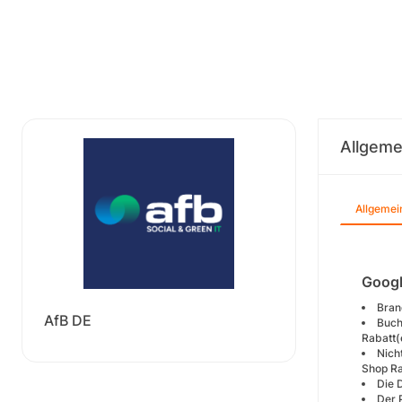
Allgeme
Allgemei
Googl
Bran
AfB DE
Buch
Rabatt(
Nich
Shop Ra
Die 
Der 