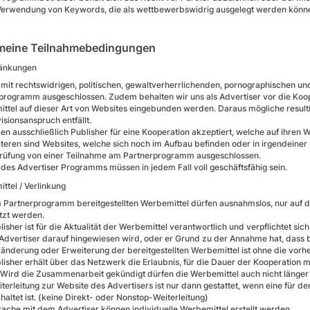
Verwendung von Keywords, die als wettbewerbswidrig ausgelegt werden können,
meine Teilnahmebedingungen
ränkungen
 mit rechtswidrigen, politischen, gewaltverherrlichenden, pornographischen und
programm ausgeschlossen. Zudem behalten wir uns als Advertiser vor die Kooper
ttel auf dieser Art von Websites eingebunden werden. Daraus mögliche result
isionsanspruch entfällt.
en ausschließlich Publisher für eine Kooperation akzeptiert, welche auf ihren
teren sind Websites, welche sich noch im Aufbau befinden oder in irgendeiner
prüfung von einer Teilnahme am Partnerprogramm ausgeschlossen.
 des Advertiser Programms müssen in jedem Fall voll geschäftsfähig sein.
ttel / Verlinkung
 Partnerprogramm bereitgestellten Werbemittel dürfen ausnahmslos, nur auf
tzt werden.
lisher ist für die Aktualität der Werbemittel verantwortlich und verpflichtet s
Advertiser darauf hingewiesen wird, oder er Grund zu der Annahme hat, dass 
ränderung oder Erweiterung der bereitgestellten Werbemittel ist ohne die vorher
lisher erhält über das Netzwerk die Erlaubnis, für die Dauer der Kooperation 
 Wird die Zusammenarbeit gekündigt dürfen die Werbemittel auch nicht länge
iterleitung zur Website des Advertisers ist nur dann gestattet, wenn eine für 
haltet ist. (keine Direkt- oder Nonstop-Weiterleitung)
rache mit dem Advertiser können individuelle Werbemittel erstellt werden.