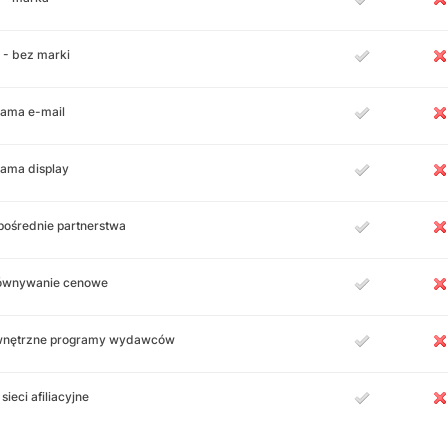
 - bez marki
lama e-mail
lama display
pośrednie partnerstwa
ównywanie cenowe
nętrzne programy wydawców
 sieci afiliacyjne