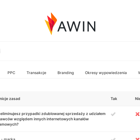
i
PPC
Transakcje
Branding
Okresy wypowiedzenia
nicje zasad
Tak
Ni
 eliminujesz przypadki zdublowanej sprzedaży z udziałem
awców względem innych internetowych kanałów
lamowych?
 - marka