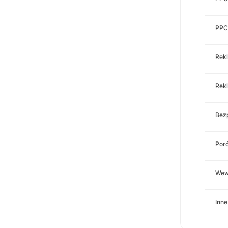
PPC
Rek
Rek
Bez
Por
Wew
Inne