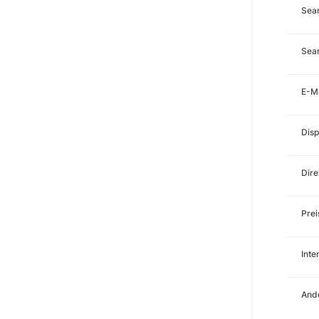
Sea
Sear
E-M
Disp
Dire
Prei
Int
Ande