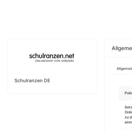
Allgeme
Allgemei
Schulranzen DE
Pol
Setz
Onli
zu d
einm