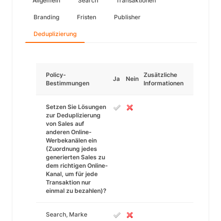
Allgemein
Search
Transaktionen
Branding
Fristen
Publisher
Deduplizierung
Policy-
Zusätzliche
Ja
Nein
Bestimmungen
Informationen
Setzen Sie Lösungen
zur Deduplizierung
von Sales auf
anderen Online-
Werbekanälen ein
(Zuordnung jedes
generierten Sales zu
dem richtigen Online-
Kanal, um für jede
Transaktion nur
einmal zu bezahlen)?
Search, Marke