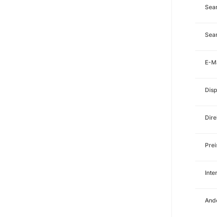
Sea
Sear
E-M
Disp
Dire
Prei
Int
Ande