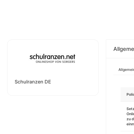
Allgeme
Allgemei
Schulranzen DE
Pol
Setz
Onli
zu d
einm