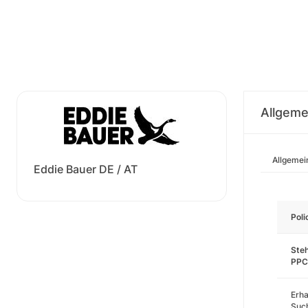
Allgeme
Allgemei
Eddie Bauer DE / AT
Pol
Steh
PPC
Erha
Such