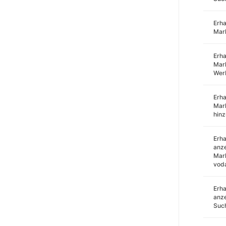
Erha
Mar
Erha
Mark
Wer
Erha
Mar
hin
Erha
anze
Mark
voda
Erha
anze
Such