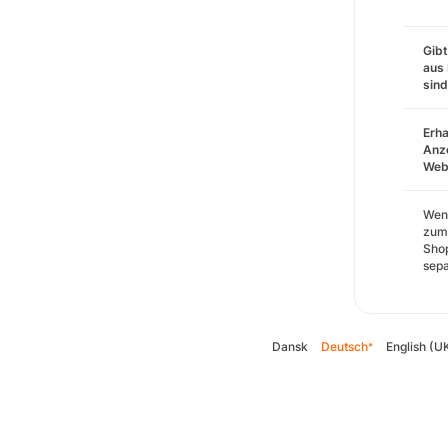
Gibt
aus 
sin
Erha
Anze
Webs
Wenn
zum 
Shop
sepa
Dansk
Deutsch
English (U
*