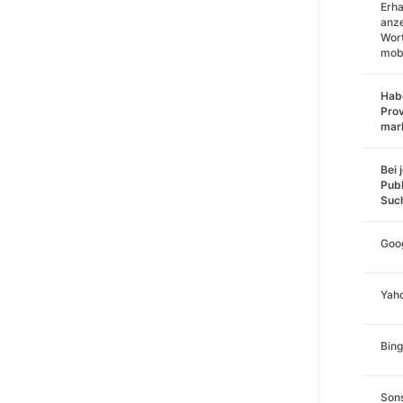
Erha
anz
Wort
mobi
Habe
Prov
mar
Bei 
Publ
Suc
Goo
Yah
Bing
Sons