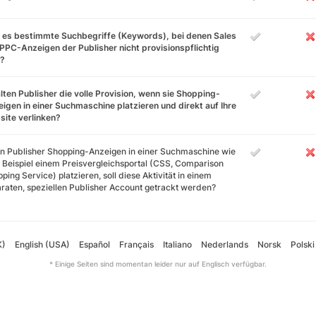
 es bestimmte Suchbegriffe (Keywords), bei denen Sales
PPC-Anzeigen der Publisher nicht provisionspflichtig
d?
lten Publisher die volle Provision, wenn sie Shopping-
igen in einer Suchmaschine platzieren und direkt auf Ihre
ite verlinken?
 Publisher Shopping-Anzeigen in einer Suchmaschine wie
Beispiel einem Preisvergleichsportal (CSS, Comparison
ping Service) platzieren, soll diese Aktivität in einem
raten, speziellen Publisher Account getrackt werden?
K)
English (USA)
Español
Français
Italiano
Nederlands
Norsk
Polski
* Einige Seiten sind momentan leider nur auf Englisch verfügbar.