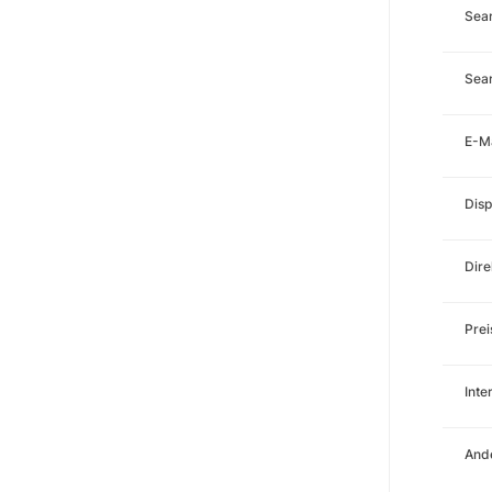
Sea
Sear
E-M
Disp
Dire
Prei
Int
Ande