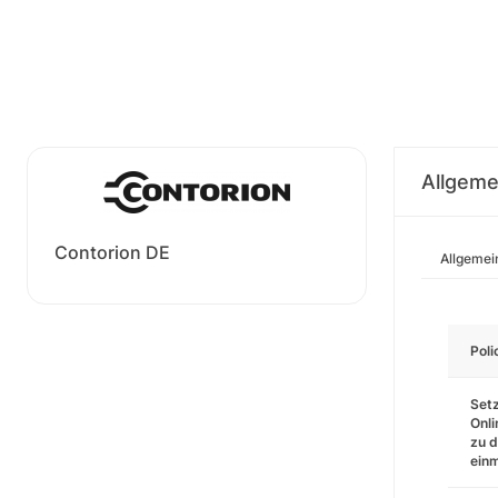
Allgeme
Contorion DE
Allgemei
Pol
Setz
Onli
zu d
einm