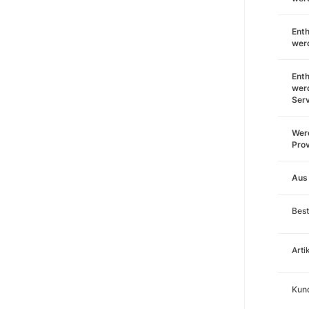
Enth
wer
Enth
wer
Ser
Werd
Prov
Aus
Best
Art
Kund