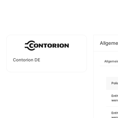
Allgeme
Contorion DE
Allgemei
Pol
Enth
wer
Enth
wer