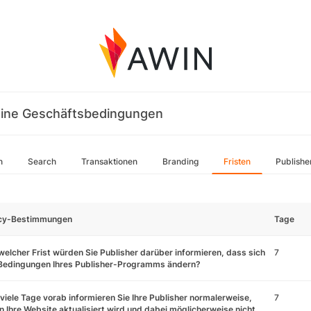
ine Geschäftsbedingungen
n
Search
Transaktionen
Branding
Fristen
Publishe
icy-Bestimmungen
Tage
welcher Frist würden Sie Publisher darüber informieren, dass sich
7
 Bedingungen Ihres Publisher-Programms ändern?
viele Tage vorab informieren Sie Ihre Publisher normalerweise,
7
 Ihre Website aktualisiert wird und dabei möglicherweise nicht