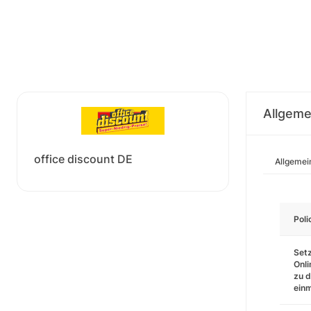
Allgeme
office discount DE
Allgemei
Pol
Setz
Onli
zu d
einm