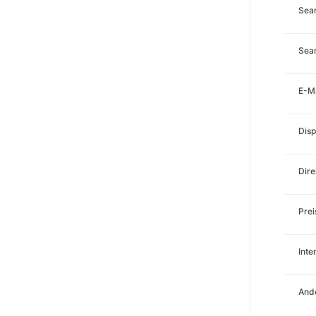
Sea
Sear
E-M
Disp
Dire
Prei
Int
Ande