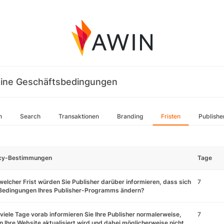
ine Geschäftsbedingungen
n
Search
Transaktionen
Branding
Fristen
Publishe
icy-Bestimmungen
Tage
welcher Frist würden Sie Publisher darüber informieren, dass sich
7
 Bedingungen Ihres Publisher-Programms ändern?
viele Tage vorab informieren Sie Ihre Publisher normalerweise,
7
 Ihre Website aktualisiert wird und dabei möglicherweise nicht