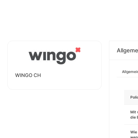
Allgeme
Allgemei
WINGO CH
Pol
Mit 
die
Wie 
wenn