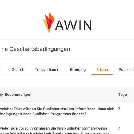
ine Geschäftsbedingungen
n
Search
Transaktionen
Branding
Fristen
Publishe
icy-Bestimmungen
Tage
welcher Frist würden Sie Publisher darüber informieren, dass sich
7
 Bedingungen Ihres Publisher-Programms ändern?
viele Tage vorab informieren Sie Ihre Publisher normalerweise,
7
 Ihre Website aktualisiert wird und dabei möglicherweise nicht