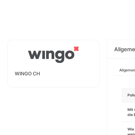
Allgeme
Allgemei
WINGO CH
Pol
Mit 
die
Wie 
wenn