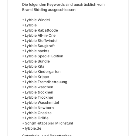
Die folgenden Keywords sind ausdrücklich vom
Brand Bidding ausgeschlossen:
• Lybbie Windel
• Lybbie
• Lybbie Rabattcode
• Lybbie All-in-One
• Lybbie Stoffwindel
• Lybbie Saugkraft
• Lybbie nachts
• Lybbie Special Edition
• Lybbie Bundle
• Lybbie Kita
• Lybbie Kindergarten
• Lybbie Krippe
• Lybbie Fremdbetreuung
• Lybbie waschen
• Lybbie trocknen
• Lybbie Trockner
• Lybbie Waschmittel
• Lybbie Newborn
• Lybbie Onesize
• Lybbie Größe
• Sch(m)utzpapier Milchstuhl
• lybbie.de
Gutschein- und Rabattseiten