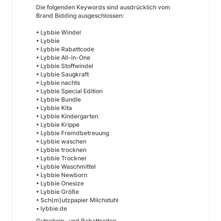
Die folgenden Keywords sind ausdrücklich vom
Brand Bidding ausgeschlossen:
• Lybbie Windel
• Lybbie
• Lybbie Rabattcode
• Lybbie All-in-One
• Lybbie Stoffwindel
• Lybbie Saugkraft
• Lybbie nachts
• Lybbie Special Edition
• Lybbie Bundle
• Lybbie Kita
• Lybbie Kindergarten
• Lybbie Krippe
• Lybbie Fremdbetreuung
• Lybbie waschen
• Lybbie trocknen
• Lybbie Trockner
• Lybbie Waschmittel
• Lybbie Newborn
• Lybbie Onesize
• Lybbie Größe
• Sch(m)utzpapier Milchstuhl
• lybbie.de
Gutschein- und Rabattseiten