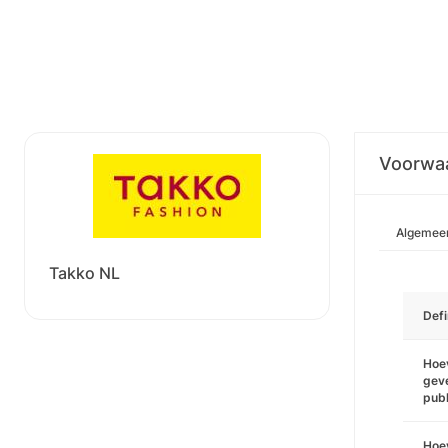
Voorwa
Algemee
Takko NL
Defi
Hoev
geve
pub
Hoev