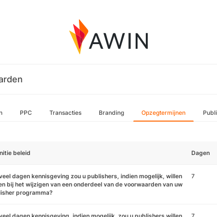
arden
n
PPC
Transacties
Branding
Opzegtermijnen
Publ
nitie beleid
Dagen
eel dagen kennisgeving zou u publishers, indien mogelijk, willen
7
n bij het wijzigen van een onderdeel van de voorwaarden van uw
lisher programma?
eel dagen kennisgeving, indien mogelijk, zou u publishers willen
7