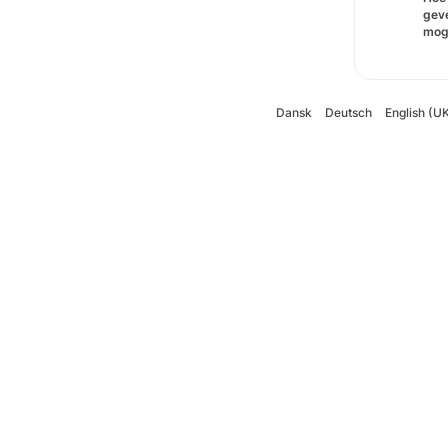
gev
moge
Dansk
Deutsch
English (U