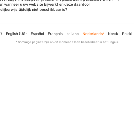
en wanneer u uw website bijwerkt en deze daardoor
lijkerwijs tijdelijk niet beschikbaar is?
K)
English (US)
Español
Français
Italiano
Nederlands
Norsk
Polski
*
* Sommige pagina’s zijn op dit moment alleen beschikbaar in het Engels.