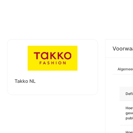
Voorwa
Algemee
Takko NL
Defi
Hoev
geve
pub
Hoev