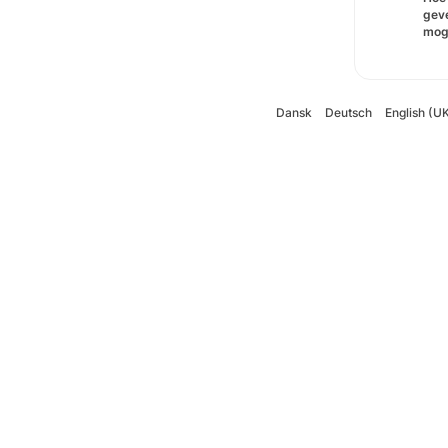
gev
moge
Dansk
Deutsch
English (U