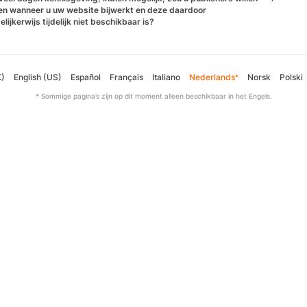
en wanneer u uw website bijwerkt en deze daardoor
lijkerwijs tijdelijk niet beschikbaar is?
K)
English (US)
Español
Français
Italiano
Nederlands
Norsk
Polski
*
* Sommige pagina’s zijn op dit moment alleen beschikbaar in het Engels.