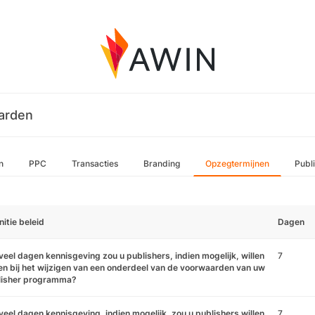
arden
n
PPC
Transacties
Branding
Opzegtermijnen
Publ
nitie beleid
Dagen
eel dagen kennisgeving zou u publishers, indien mogelijk, willen
7
n bij het wijzigen van een onderdeel van de voorwaarden van uw
lisher programma?
eel dagen kennisgeving, indien mogelijk, zou u publishers willen
7