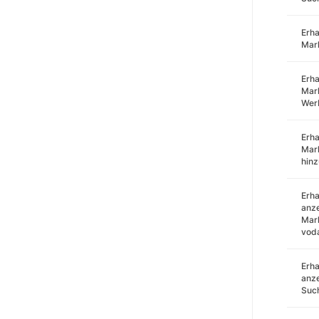
Erha
Mar
Erha
Mark
Wer
Erha
Mar
hin
Erha
anze
Mark
voda
Erha
anze
Such