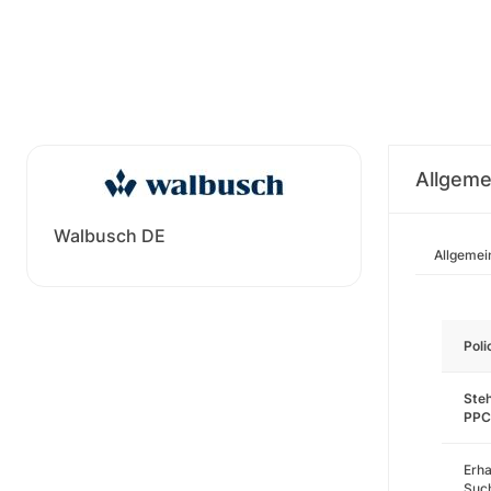
Allgeme
Walbusch DE
Allgemei
Pol
Steh
PPC
Erha
Such