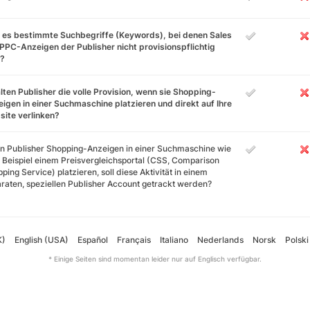
 es bestimmte Suchbegriffe (Keywords), bei denen Sales
PPC-Anzeigen der Publisher nicht provisionspflichtig
d?
lten Publisher die volle Provision, wenn sie Shopping-
igen in einer Suchmaschine platzieren und direkt auf Ihre
ite verlinken?
 Publisher Shopping-Anzeigen in einer Suchmaschine wie
Beispiel einem Preisvergleichsportal (CSS, Comparison
ping Service) platzieren, soll diese Aktivität in einem
raten, speziellen Publisher Account getrackt werden?
K)
English (USA)
Español
Français
Italiano
Nederlands
Norsk
Polski
* Einige Seiten sind momentan leider nur auf Englisch verfügbar.