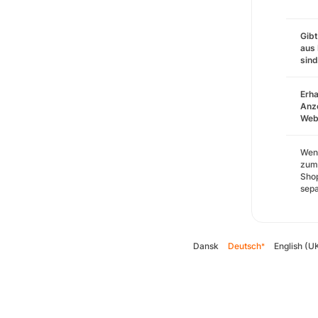
Gibt
aus 
sin
Erha
Anze
Webs
Wenn
zum 
Shop
sepa
Dansk
Deutsch
English (U
*