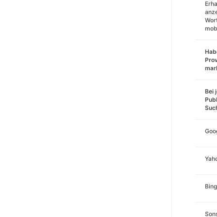
Erha
anz
Wort
mobi
Habe
Prov
mar
Bei 
Publ
Suc
Goo
Yah
Bing
Sons