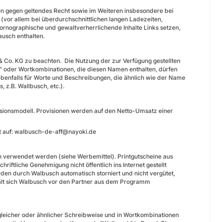
en gegen geltendes Recht sowie im Weiteren insbesondere bei
(vor allem bei überdurchschnittlichen langen Ladezeiten,
f pornographische und gewaltverherrlichende Inhalte Links setzen,
ausch enthalten.
Co. KG zu beachten. Die Nutzung der zur Verfügung gestellten
 oder Wortkombinationen, die diesen Namen enthalten, dürfen
enfalls für Worte und Beschreibungen, die ähnlich wie der Name
 z.B. Wallbusch, etc.).
isionsmodell. Provisionen werden auf den Netto-Umsatz einer
kt auf: walbusch-de-aff@nayoki.de
n verwendet werden (siehe Werbemittel). Printgutscheine aus
riftliche Genehmigung nicht öffentlich ins Internet gestellt
den durch Walbusch automatisch storniert und nicht vergütet,
ehält sich Walbusch vor den Partner aus dem Programm
gleicher oder ähnlicher Schreibweise und in Wortkombinationen