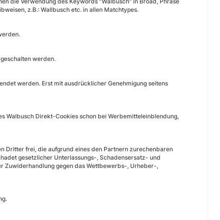
Ihnen die Verwendung des Keywords "Walbusch" in Broad, Phrase
eisen, z.B.: Wallbusch etc. in allen Matchtypes.
ds
werden.
gen
 geschalten werden.
wendet werden. Erst mit ausdrücklicher Genehmigung seitens
es Walbusch Direkt-Cookies schon bei Werbemitteleinblendung,
 Dritter frei, die aufgrund eines den Partnern zurechenbaren
adet gesetzlicher Unterlassungs-, Schadensersatz- und
der Zuwiderhandlung gegen das Wettbewerbs-, Urheber-,
ng.