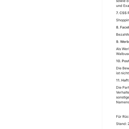
sowie d
und Exa
7
Shoppin
8
Bezahlt
9. Werb
Als Wer
Walbusc
10. Pos
Die Bew
ist nich
11. Haf
Die Par
Verhalt
sonstig
Namens-
Für Rüc
Stand: 