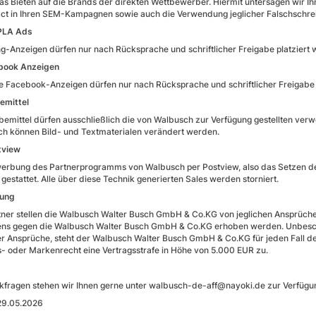
as Bieten auf die Brands der direkten Wettbewerber. Hiermit untersagen wir 
ct in Ihren SEM-Kampagnen sowie auch die Verwendung jeglicher Falschschreibw
. CSS PLA A
g-Anzeigen dürfen nur nach Rücksprache und schriftlicher Freigabe platziert 
. Facebook Anzei
e Facebook-Anzeigen dürfen nur nach Rücksprache und schriftlicher Freigabe
emittel
bemittel dürfen ausschließlich die von Walbusch zur Verfügung gestellten ver
h können Bild- und Textmaterialen verändert werden.
tview
erbung des Partnerprogramms von Walbusch per Postview, also das Setzen d
t gestattet. Alle über diese Technik generierten Sales werden storniert.
tung
tner stellen die Walbusch Walter Busch GmbH & Co.KG von jeglichen Ansprüchen
ens gegen die Walbusch Walter Busch GmbH & Co.KG erhoben werden. Unbesch
er Ansprüche, steht der Walbusch Walter Busch GmbH & Co.KG für jeden Fall 
 oder Markenrecht eine Vertragsstrafe in Höhe von 5.000 EUR zu.
kfragen stehen wir Ihnen gerne unter walbusch-de-aff@nayoki.de zur Verfügu
29.05.2026