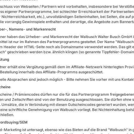
schluss von Webseiten / Partnern wird vorbehalten, insbesondere bei Verstöß
ss eigener Partnerprogramme, bei schlechter Erreichbarkeit der Partnerseiten 
r Nichterreichbarkeit, etc.), unvollständigen Seiteninhalten, bei Seiten, die au
die vorrangig Gewinnspiele enthalten und derartige, die Angebote zum Bannert
eber-, Namens- und Markenrecht
tner haben das Urheber- und Markenrecht der Walbusch Walter Busch GmbH & 
ttel ist nur im Rahmen des Partnerprogramms gestattet. Der Name "Walbusch"
m Header der HTML-Seite noch als Domainname verwendet werden. Das gilt eb
ch" geschrieben werden bzw. ähnlich klingen (so genannte Tippfehler-Domains,
ütung
tner erhält eine Vergütung gemäß dem im Affiliate-Netzwerk hinterlegten Prov
 Bestellung innerhalb des Affiliate-Programms ausgeschüttet.
uelle Absprachen sind jedoch möglich - Bitte nehmen Sie vorher mit uns Konta
cheine
scheine / Prämiencodes dürfen nur die für das Partnerprogramm freigegebene
en und Zeitschriften sind von der Benutzung ausgeschlossen. Sie dürfen ohne sch
 Umsätze, die in Verbindung mit diesen Gutscheincodes generiert wurden, wer
keine schriftliche Genehmigung von Walbusch vorliegt. Bei Nichteinhaltung b
hließen.
wordbuying/SEM
-Marketing ist untersagt, ebenso wie das Bieten auf die Brand "Walbusch" in 