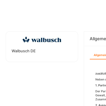
Allgeme
Walbusch DE
Allgemei
zusätzl
Neben d
1. Part
Der Part
Gewalt,
Zusamme
2. Auss