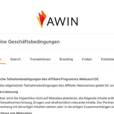
ine Geschäftsbedingungen
n
Search
Transaktionen
Branding
Fristen
Publishe
iche Teilnahmebedingungen des Affiliate Programms Walbusch DE
en allgemeinen Teilnahmebedingungen des Affiliate-Netzwerkes gelten für u
nerzulassung
ner wird die Hyperlinks nicht auf Websites platzieren, die folgende Inhalte enth
 Gewaltverherrlichung, Drogen und strafrechtlich relevante Inhalte. Der Partner
nhang mit derartigen Inhalten stehen oder in derartigen Zusammenhängen b
chluss von Webseiten