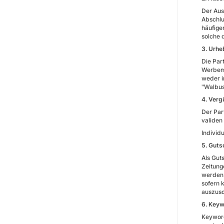
Der Aus
Abschlu
häufige
solche 
3. Urh
Die Par
Werbemi
weder i
"Walbus
4. Verg
Der Par
validen
Individ
5. Guts
Als Gut
Zeitung
werden.
sofern 
auszusc
6. Key
Keyword