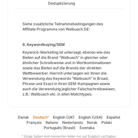
Deduplizierung
Siehe zusätzliche Teilnahmebedingungen des
Affiliate Programms von Walbusch DE:
6. Keywordbuying/SEM
Keyword-Marketing ist untersagt, ebenso wie das
Bieten auf die Brand "Walbusch" in gleicher oder
ähnlicher Schreibweise und in Wortkombinationen
sowie das Bieten auf die Brands der direkten
Wettbewerber. Hiermit untersagen wir Ihnen die
Verwendung des Keywords "Walbusch" in Broad,
Phrase und Exact in Ihren SEM-Kampagnen sowie
auch die Verwendung jeglicher Falschschreibweisen,
z.B.: Wallbusch etc. in allen Matchtypes.
Dansk
Deutsch
English (UK)
English (USA)
Español
*
Français
Italiano
Nederlands
Norsk
Polski
Português (Brasil)
Svenska
* Einige Seiten sind momentan leider nur auf Englisch verfügbar.