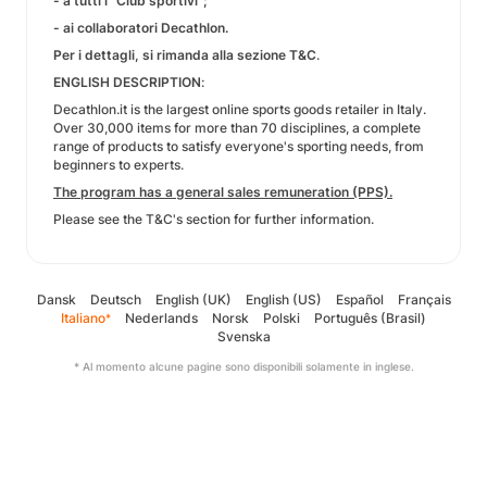
- a tutti i "Club sportivi";
- ai collaboratori Decathlon.
Per i dettagli, si rimanda alla sezione T&C
.
ENGLISH DESCRIPTION
:
Decathlon.it is the largest online sports goods retailer in Italy.
Over 30,000 items for more than 70 disciplines, a complete
range of products to satisfy everyone's sporting needs, from
beginners to experts.
The program has a general sales remuneration (PPS).
Please see the T&C's section for further information.
Dansk
Deutsch
English (UK)
English (US)
Español
Français
Italiano
Nederlands
Norsk
Polski
Português (Brasil)
*
Svenska
* Al momento alcune pagine sono disponibili solamente in inglese.