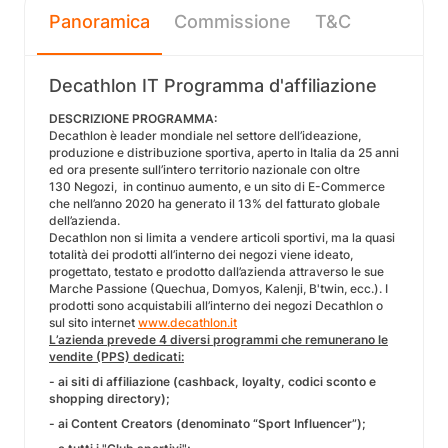
Panoramica
Commissione
T&C
Decathlon IT Programma d'affiliazione
DESCRIZIONE PROGRAMMA:
Decathlon è leader mondiale nel settore dell’ideazione,
produzione e distribuzione sportiva, aperto in Italia da 25 anni
ed ora presente sull’intero territorio nazionale con oltre
130 Negozi, in continuo aumento, e un sito di E-Commerce
che nell’anno 2020 ha generato il 13% del fatturato globale
dell’azienda.
Decathlon non si limita a vendere articoli sportivi, ma la quasi
totalità dei prodotti all’interno dei negozi viene ideato,
progettato, testato e prodotto dall’azienda attraverso le sue
Marche Passione (Quechua, Domyos, Kalenji, B'twin, ecc.). I
prodotti sono acquistabili all’interno dei negozi Decathlon o
sul sito internet
www.decathlon.it
L’azienda prevede 4 diversi programmi che remunerano le
vendite (PPS) dedicati:
- ai siti di affiliazione (cashback, loyalty, codici sconto e
shopping directory);
- ai Content Creators (denominato “Sport Influencer”);