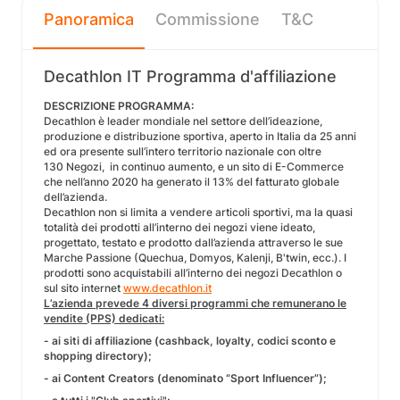
Panoramica
Commissione
T&C
Decathlon IT Programma d'affiliazione
DESCRIZIONE PROGRAMMA:
Decathlon è leader mondiale nel settore dell’ideazione,
produzione e distribuzione sportiva, aperto in Italia da 25 anni
ed ora presente sull’intero territorio nazionale con oltre
130 Negozi, in continuo aumento, e un sito di E-Commerce
che nell’anno 2020 ha generato il 13% del fatturato globale
dell’azienda.
Decathlon non si limita a vendere articoli sportivi, ma la quasi
totalità dei prodotti all’interno dei negozi viene ideato,
progettato, testato e prodotto dall’azienda attraverso le sue
Marche Passione (Quechua, Domyos, Kalenji, B'twin, ecc.). I
prodotti sono acquistabili all’interno dei negozi Decathlon o
sul sito internet
www.decathlon.it
L’azienda prevede 4 diversi programmi che remunerano le
vendite (PPS) dedicati:
- ai siti di affiliazione (cashback, loyalty, codici sconto e
shopping directory);
- ai Content Creators (denominato “Sport Influencer”);