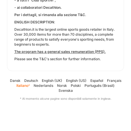
- a tutti i "Club sportivi";
- ai collaboratori Decathlon.
Per i dettagli, si rimanda alla sezione T&C
.
ENGLISH DESCRIPTION
:
Decathlon.it is the largest online sports goods retailer in Italy.
Over 30,000 items for more than 70 disciplines, a complete
range of products to satisfy everyone's sporting needs, from
beginners to experts.
The program has a general sales remuneration (PPS).
Please see the T&C's section for further information.
Dansk
Deutsch
English (UK)
English (US)
Español
Français
Italiano
Nederlands
Norsk
Polski
Português (Brasil)
*
Svenska
* Al momento alcune pagine sono disponibili solamente in inglese.