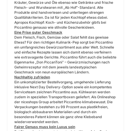
Kräuter, Gewürze und Öle ebenso wie Getränke und frische
Fleisch- und Wurstwaren mit „Ab Hof“-Standard. Alle
Produkte sind handverlesen und unterliegen strengen
Qualitätskriterien. Da ist für jeden Kochtopf etwas dabei.
Apropos Kochtopf: Koch- und Küchenzubehör gibt’s bei
Piccantino genauso wie stilvolle Geschenkideen.
Eine Prise guter Geschmack
Dem Fleisch, Fisch, Gemüse oder Salat fehlt das gewisse
Etwas? Für den richtigen Kulinarik-Pep sorgt bei Piccantino
ein umfangreiches Gewürzsortiment aus aller Welt. Schnelle
und einfache Rezepte lassen sich damit ebenso verfeinern
wie extravagante Gerichte. Piccantino führt auch die beliebte
Eigenmarke „Don PiccanToni“ – Gewürzmischungen nach
Geheimrezeptur mit dem jeweils landestypischen
Geschmack von neun europäischen Ländern.
Nachhaltig zufrieden
Ein unkomplizierter Bestellvorgang, umgehende Lieferung
inklusive Next Day Delivery-Option sowie ein kompetentes
Serviceteam zeichnen Piccantino aus. Kühlwaren werden
zudem in speziellen Transportboxen geliefert. Als Onlineshop
der niceshops Group arbeitet Piccantino klimabewusst. Die
Verpackungen bestehen zu 99 Prozent aus plastikfreien,
biologisch abbaubaren Materialien und durch ein
besonderes Patent können sie ganz ohne Klebeband
wiederverwendet werden.
Fairer Genuss muss kein Luxus sein