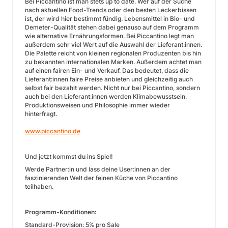
Bei Piccantino ist man stets up to date. Wer auf der Suche
nach aktuellen Food-Trends oder den besten Leckerbissen
ist, der wird hier bestimmt fündig. Lebensmittel in Bio- und
Demeter-Qualität stehen dabei genauso auf dem Programm
wie alternative Ernährungsformen. Bei Piccantino legt man
außerdem sehr viel Wert auf die Auswahl der Lieferant:innen.
Die Palette reicht von kleinen regionalen Produzenten bis hin
zu bekannten internationalen Marken. Außerdem achtet man
auf einen fairen Ein- und Verkauf. Das bedeutet, dass die
Lieferant:innen faire Preise anbieten und gleichzeitig auch
selbst fair bezahlt werden. Nicht nur bei Piccantino, sondern
auch bei den Lieferant:innen werden Klimabewusstsein,
Produktionsweisen und Philosophie immer wieder
hinterfragt.
www.piccantino.de
Und jetzt kommst
du
ins Spiel!
Werde Partner:in und lass deine User:innen an der
faszinierenden Welt der feinen Küche von Piccantino
teilhaben.
Programm-Konditionen:
Standard-Provision: 5% pro Sale