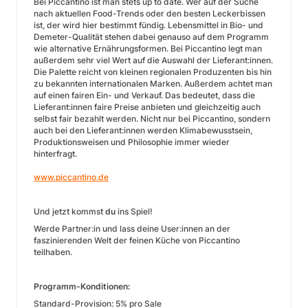
Bei Piccantino ist man stets up to date. Wer auf der Suche
nach aktuellen Food-Trends oder den besten Leckerbissen
ist, der wird hier bestimmt fündig. Lebensmittel in Bio- und
Demeter-Qualität stehen dabei genauso auf dem Programm
wie alternative Ernährungsformen. Bei Piccantino legt man
außerdem sehr viel Wert auf die Auswahl der Lieferant:innen.
Die Palette reicht von kleinen regionalen Produzenten bis hin
zu bekannten internationalen Marken. Außerdem achtet man
auf einen fairen Ein- und Verkauf. Das bedeutet, dass die
Lieferant:innen faire Preise anbieten und gleichzeitig auch
selbst fair bezahlt werden. Nicht nur bei Piccantino, sondern
auch bei den Lieferant:innen werden Klimabewusstsein,
Produktionsweisen und Philosophie immer wieder
hinterfragt.
www.piccantino.de
Und jetzt kommst
du
ins Spiel!
Werde Partner:in und lass deine User:innen an der
faszinierenden Welt der feinen Küche von Piccantino
teilhaben.
Programm-Konditionen:
Standard-Provision: 5% pro Sale