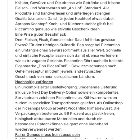
Kräuter, Gewürze und Öle ebenso wie Getränke und frische
Fleisch- und Wurstwaren mit „Ab Hof“-Standard. Alle
Produkte sind handverlesen und unterliegen strengen
Qualitätskriterien. Da ist für jeden Kochtopf etwas dabei.
Apropos Kochtopf: Koch- und Küchenzubehör gibt’s bei
Piccantino genauso wie stilvolle Geschenkideen.
Eine Prise guter Geschmack
Dem Fleisch, Fisch, Gemüse oder Salat fehlt das gewisse
Etwas? Für den richtigen Kulinarik-Pep sorgt bei Piccantino
ein umfangreiches Gewürzsortiment aus aller Welt. Schnelle
und einfache Rezepte lassen sich damit ebenso verfeinern
wie extravagante Gerichte. Piccantino führt auch die beliebte
Eigenmarke „Don PiccanToni“ – Gewürzmischungen nach
Geheimrezeptur mit dem jeweils landestypischen
Geschmack von neun europäischen Ländern.
Nachhaltig zufrieden
Ein unkomplizierter Bestellvorgang, umgehende Lieferung
inklusive Next Day Delivery-Option sowie ein kompetentes
Serviceteam zeichnen Piccantino aus. Kühlwaren werden
zudem in speziellen Transportboxen geliefert. Als Onlineshop
der niceshops Group arbeitet Piccantino klimabewusst. Die
Verpackungen bestehen zu 99 Prozent aus plastikfreien,
biologisch abbaubaren Materialien und durch ein
besonderes Patent können sie ganz ohne Klebeband
wiederverwendet werden.
Fairer Genuss muss kein Luxus sein