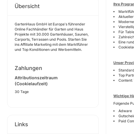
Ihre Progra
Übersicht
Marktfüh
Aktuelle
Moderne 
GartenHaus GmbH ist Europa's führender
Vierstel
Online Fachhändler für Garten und Haus
Für Tabl
Projekte mit 30.000 Gartenhäuser, Saunen,
Zahlreic
Carports, Terrassen und Pools. Starten Sie
Eine rund
ins Affiliate Marketing mit dem Marktführer
Cookiela
und Top Konditionen und Werbemitteln.
Unser Provi
Zahlungen
Standard
Top Part
Attributionszeitraum
Content:
(Cookielaufzeit)
30 Tage
Wichtige Hi
Folgende Pu
Adware
Gutschei
Paid Con
Links