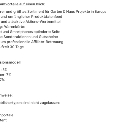
mmvorteile auf einen Blick:
rer und größtes Sortiment für Garten & Haus Projekte in Europa
r und umfänglicher Produktdatenfeed
und attraktive Aktions-Werbemittel
lige Warenkörbe
et und Smartphones optimierte Seite
he Sonderaktionen und Gutscheine
um professionelle Affiliate-Betreuung
ufzeit 30 Tage
sionsmodell
: 5%
ner: 7%
 7%
nweise:
blishertypen sind nicht zugelassen:
nportale
tent