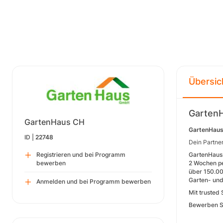
Übersic
Garten
GartenHaus CH
GartenHau
ID |
22748
Dein Partner
Registrieren und bei Programm
GartenHaus 
bewerben
2 Wochen pe
über 150.00
Garten- und
Anmelden und bei Programm bewerben
Mit trusted 
Bewerben Si