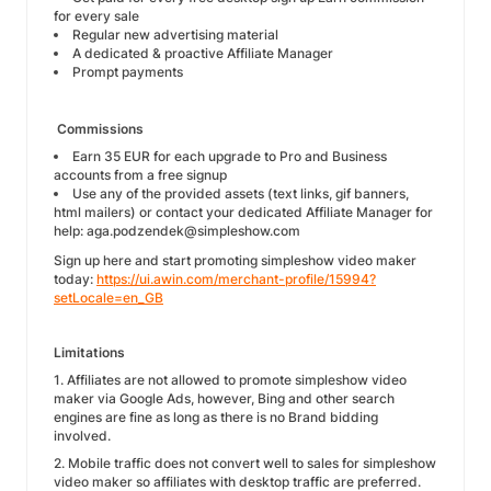
for every sale
Regular new advertising material
A dedicated & proactive Affiliate Manager
Prompt payments
Commissions
Earn 35 EUR for each upgrade to Pro and Business
accounts from a free signup
Use any of the provided assets (text links, gif banners,
html mailers) or contact your dedicated Affiliate Manager for
help: aga.podzendek@simpleshow.com
Sign up here and start promoting simpleshow video maker
today:
https://ui.awin.com/merchant-profile/15994?
setLocale=en_GB
Limitations
1. Affiliates are not allowed to promote simpleshow video
maker via Google Ads, however, Bing and other search
engines are fine as long as there is no Brand bidding
involved.
2. Mobile traffic does not convert well to sales for simpleshow
video maker so affiliates with desktop traffic are preferred.