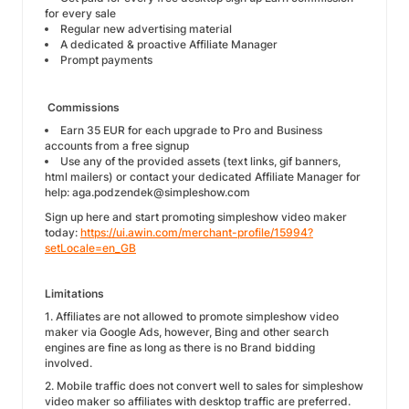
for every sale
Regular new advertising material
A dedicated & proactive Affiliate Manager
Prompt payments
Commissions
Earn 35 EUR for each upgrade to Pro and Business
accounts from a free signup
Use any of the provided assets (text links, gif banners,
html mailers) or contact your dedicated Affiliate Manager for
help: aga.podzendek@simpleshow.com
Sign up here and start promoting simpleshow video maker
today:
https://ui.awin.com/merchant-profile/15994?
setLocale=en_GB
Limitations
1. Affiliates are not allowed to promote simpleshow video
maker via Google Ads, however, Bing and other search
engines are fine as long as there is no Brand bidding
involved.
2. Mobile traffic does not convert well to sales for simpleshow
video maker so affiliates with desktop traffic are preferred.