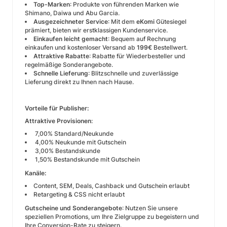
Top-Marken
: Produkte von führenden Marken wie
Shimano, Daiwa und Abu Garcia.
Ausgezeichneter Service
: Mit dem
eKomi
Gütesiegel
prämiert, bieten wir erstklassigen Kundenservice.
Einkaufen leicht gemacht
: Bequem auf Rechnung
einkaufen und kostenloser Versand ab
199€
Bestellwert.
Attraktive Rabatte
: Rabatte für Wiederbesteller und
regelmäßige Sonderangebote.
Schnelle Lieferung
: Blitzschnelle und zuverlässige
Lieferung direkt zu Ihnen nach Hause.
Vorteile für Publisher:
Attraktive Provisionen
:
7,00% Standard/Neukunde
4,00% Neukunde mit Gutschein
3,00% Bestandskunde
1,50% Bestandskunde mit Gutschein
Kanäle:
Content, SEM, Deals, Cashback und Gutschein erlaubt
Retargeting & CSS nicht erlaubt
Gutscheine und Sonderangebote
: Nutzen Sie unsere
speziellen Promotions, um Ihre Zielgruppe zu begeistern und
Ihre Conversion-Rate zu steigern.