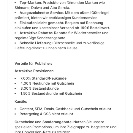
Top-Marken
: Produkte von führenden Marken wie
Shimano, Daiwa und Abu Garcia.
Ausgezeichneter Service
: Mit dem
eKomi
Gütesiegel
prämiert, bieten wir erstklassigen Kundenservice.
Einkaufen leicht gemacht
: Bequem auf Rechnung
einkaufen und kostenloser Versand ab
199€
Bestellwert.
Attraktive Rabatte
: Rabatte für Wiederbesteller und
regelmäßige Sonderangebote.
Schnelle Lieferung
: Blitzschnelle und zuverlässige
Lieferung direkt zu Ihnen nach Hause.
Vorteile für Publisher:
Attraktive Provisionen
:
7,00% Standard/Neukunde
4,00% Neukunde mit Gutschein
3,00% Bestandskunde
1,50% Bestandskunde mit Gutschein
Kanäle:
Content, SEM, Deals, Cashback und Gutschein erlaubt
Retargeting & CSS nicht erlaubt
Gutscheine und Sonderangebote
: Nutzen Sie unsere
speziellen Promotions, um Ihre Zielgruppe zu begeistern und
Ihre Conversion-Rate zu steigern.